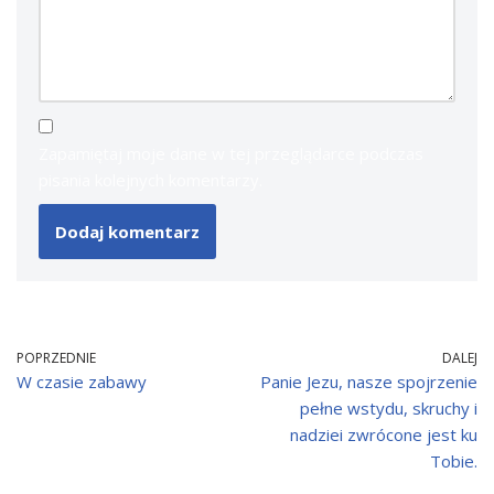
Zapamiętaj moje dane w tej przeglądarce podczas
pisania kolejnych komentarzy.
POPRZEDNIE
DALEJ
W czasie zabawy
Panie Jezu, nasze spojrzenie
pełne wstydu, skruchy i
nadziei zwrócone jest ku
Tobie.