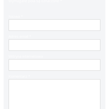
Wymagane pola są oznaczone
*
Nazwa
*
Adres email
*
Witryna internetowa
Komentarz
*