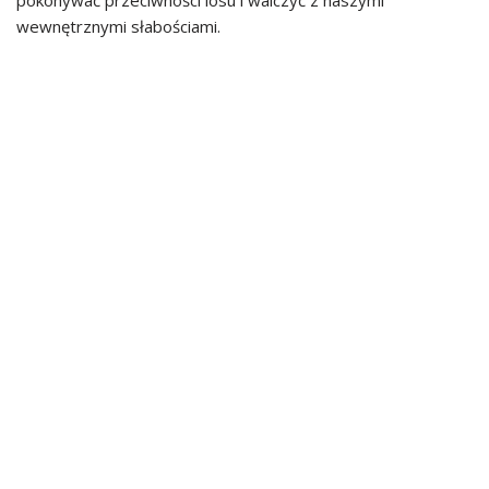
pokonywać przeciwności losu i walczyć z naszymi
wewnętrznymi słabościami.