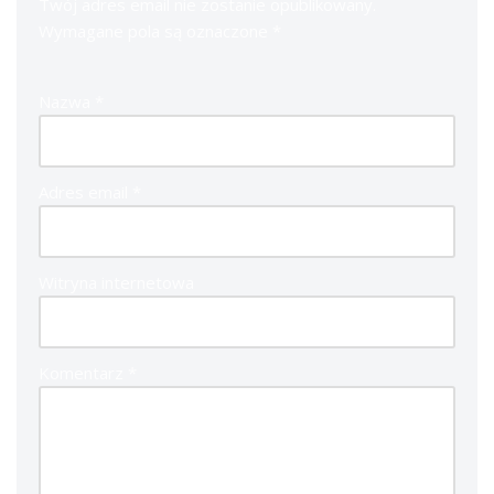
Twój adres email nie zostanie opublikowany.
Wymagane pola są oznaczone
*
Nazwa
*
Adres email
*
Witryna internetowa
Komentarz
*