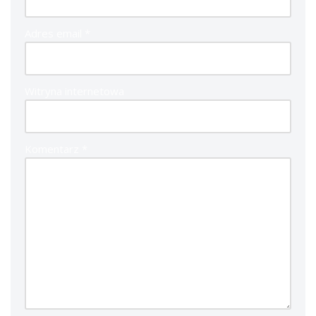
Adres email
*
Witryna internetowa
Komentarz
*