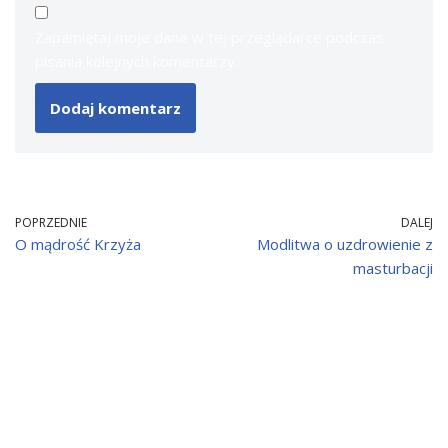
Zapamiętaj moje dane w tej przeglądarce podczas
pisania kolejnych komentarzy.
POPRZEDNIE
DALEJ
O mądrość Krzyża
Modlitwa o uzdrowienie z
masturbacji