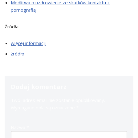
Modlitwa o uzdrowienie ze skutków kontaktu z
pornografią
Źródła:
więcej informacji
źródło
Dodaj komentarz
Twój adres email nie zostanie opublikowany.
Wymagane pola są oznaczone
*
Nazwa
*