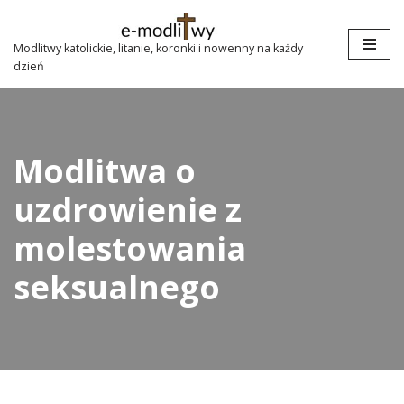
Przejdź
Modlitwy katolickie, litanie, koronki i nowenny na każdy
dzień
do
treści
Modlitwa o
uzdrowienie z
molestowania
seksualnego