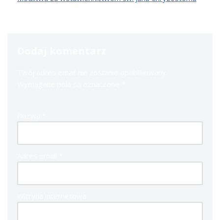
Dodaj komentarz
Twój adres email nie zostanie opublikowany.
Wymagane pola są oznaczone
*
Nazwa
*
Adres email
*
Witryna internetowa