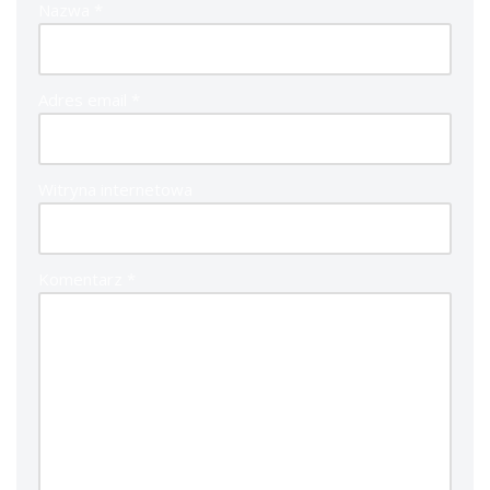
Nazwa
*
Adres email
*
Witryna internetowa
Komentarz
*