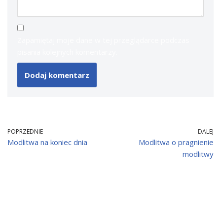
Zapamiętaj moje dane w tej przeglądarce podczas
pisania kolejnych komentarzy.
POPRZEDNIE
DALEJ
Modlitwa na koniec dnia
Modlitwa o pragnienie
modlitwy