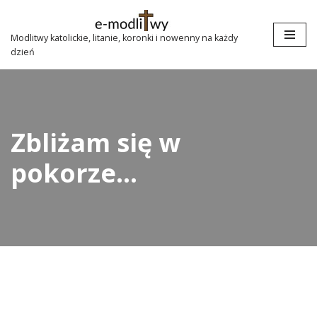
Przejdź
Modlitwy katolickie, litanie, koronki i nowenny na każdy
dzień
do
treści
Zbliżam się w
pokorze…