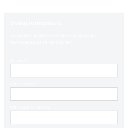
Dodaj komentarz
Twój adres email nie zostanie opublikowany.
Wymagane pola są oznaczone
*
Nazwa
*
Adres email
*
Witryna internetowa