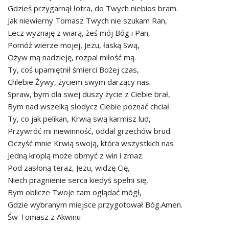
Gdzieś przygarnął łotra, do Twych niebios bram.
Jak niewierny Tomasz Twych nie szukam Ran,
Lecz wyznaję z wiarą, żeś mój Bóg i Pan,
Pomóż wierze mojej, Jezu, łaską Swą,
Ożyw mą nadzieję, rozpal miłość mą.
Ty, coś upamiętnił śmierci Bożej czas,
Chlebie Żywy, życiem swym darzący nas.
Spraw, bym dla swej duszy życie z Ciebie brał,
Bym nad wszelką słodycz Ciebie poznać chciał.
Ty, co jak pelikan, Krwią swą karmisz lud,
Przywróć mi niewinność, oddal grzechów brud.
Oczyść mnie Krwią swoją, która wszystkich nas
Jedną kroplą może obmyć z win i zmaz.
Pod zasłoną teraz, Jezu, widzę Cię,
Niech pragnienie serca kiedyś spełni się,
Bym oblicze Twoje tam oglądać mógł,
Gdzie wybranym miejsce przygotował Bóg.Amen.
Św Tomasz z Akwinu