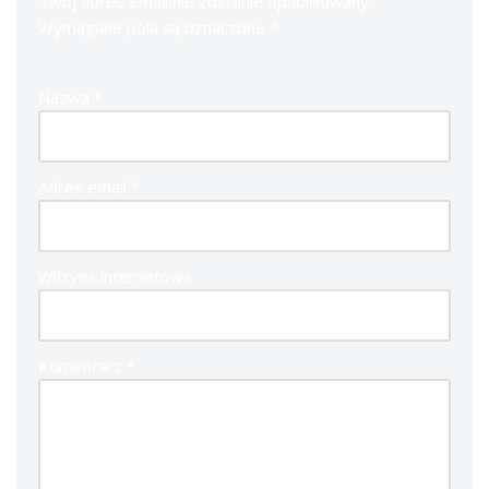
Twój adres email nie zostanie opublikowany.
Wymagane pola są oznaczone
*
Nazwa
*
Adres email
*
Witryna internetowa
Komentarz
*