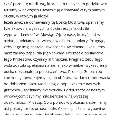
czcić przez tę modlitwę, którą sam raczył nam podyktować.
Musimy więc często i uważnie ją odmawiać w tym samym
duchu, w którym ją ułożył.
Jeżeli uważnie odmawiamy tę Boską Modlitwę, spełniamy
tyle aktów najwyższych cnót chrześcijańskich, ile
wypowiadamy słów. Mówiąc: Ojcze nasz, któryś jest w
niebie, spełniamy akt wiary, uwielbienia i pokory. Pragnąc,
żeby Jego imię zostało uświęcone i uwielbione, ukazujemy
nasz żarliwy zapał dla Jego chwały. Prosząc o posiadanie
Jego Królestwa, czynimy akt nadziei. Pragnąc, żeby Jego
wola została spełniona na ziemi jako w niebie, wykazujemy
ducha doskonałego posłuszeństwa. Prosząc Go o chleb
codzienny, odwołujemy się do ubóstwa w duchu i oderwania
od dóbr ziemskich. Modląc się o odpuszczenie naszych
grzechów, spełniamy akt skruchy. I odpuszczając naszym
winowajcom czynimy miłosierdzie w najwyższej
doskonałości. Prosząc Go o pomoc w pokusach, spełniamy
akt pokory, przezorności i siły. Czekając, aż nas wybawi od
złego, dajemy dowód cierpliwości. Wreszcie, prosząc o te