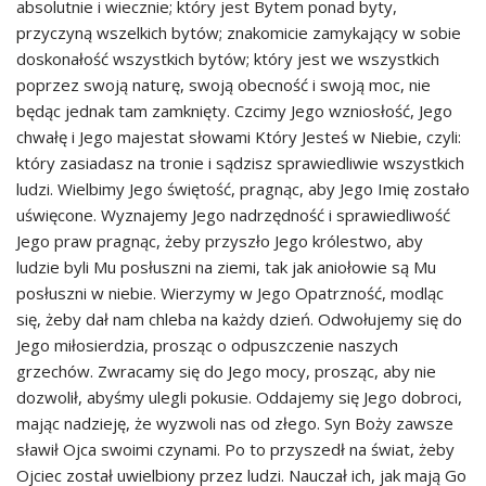
absolutnie i wiecznie; który jest Bytem ponad byty,
przyczyną wszelkich bytów; znakomicie zamykający w sobie
doskonałość wszystkich bytów; który jest we wszystkich
poprzez swoją naturę, swoją obecność i swoją moc, nie
będąc jednak tam zamknięty. Czcimy Jego wzniosłość, Jego
chwałę i Jego majestat słowami Który Jesteś w Niebie, czyli:
który zasiadasz na tronie i sądzisz sprawiedliwie wszystkich
ludzi. Wielbimy Jego świętość, pragnąc, aby Jego Imię zostało
uświęcone. Wyznajemy Jego nadrzędność i sprawiedliwość
Jego praw pragnąc, żeby przyszło Jego królestwo, aby
ludzie byli Mu posłuszni na ziemi, tak jak aniołowie są Mu
posłuszni w niebie. Wierzymy w Jego Opatrzność, modląc
się, żeby dał nam chleba na każdy dzień. Odwołujemy się do
Jego miłosierdzia, prosząc o odpuszczenie naszych
grzechów. Zwracamy się do Jego mocy, prosząc, aby nie
dozwolił, abyśmy ulegli pokusie. Oddajemy się Jego dobroci,
mając nadzieję, że wyzwoli nas od złego. Syn Boży zawsze
sławił Ojca swoimi czynami. Po to przyszedł na świat, żeby
Ojciec został uwielbiony przez ludzi. Nauczał ich, jak mają Go