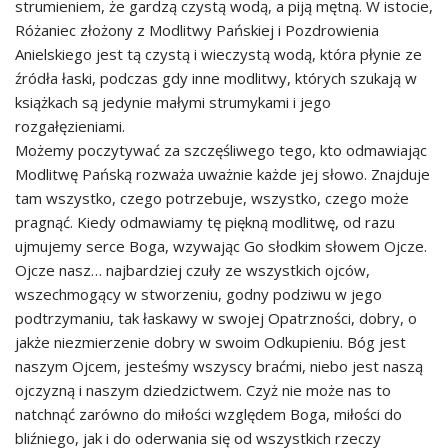
strumieniem, że gardzą czystą wodą, a piją mętną. W istocie,
Różaniec złożony z Modlitwy Pańskiej i Pozdrowienia
Anielskiego jest tą czystą i wieczystą wodą, która płynie ze
źródła łaski, podczas gdy inne modlitwy, których szukają w
książkach są jedynie małymi strumykami i jego
rozgałęzieniami.
Możemy poczytywać za szczęśliwego tego, kto odmawiając
Modlitwę Pańską rozważa uważnie każde jej słowo. Znajduje
tam wszystko, czego potrzebuje, wszystko, czego może
pragnąć. Kiedy odmawiamy tę piękną modlitwę, od razu
ujmujemy serce Boga, wzywając Go słodkim słowem Ojcze.
Ojcze nasz… najbardziej czuły ze wszystkich ojców,
wszechmogący w stworzeniu, godny podziwu w jego
podtrzymaniu, tak łaskawy w swojej Opatrzności, dobry, o
jakże niezmierzenie dobry w swoim Odkupieniu. Bóg jest
naszym Ojcem, jesteśmy wszyscy braćmi, niebo jest naszą
ojczyzną i naszym dziedzictwem. Czyż nie może nas to
natchnąć zarówno do miłości względem Boga, miłości do
bliźniego, jak i do oderwania się od wszystkich rzeczy