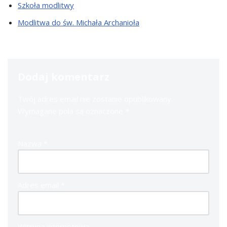
Szkoła modlitwy
Modlitwa do św. Michała Archanioła
Dodaj komentarz
Twój adres email nie zostanie opublikowany.
Wymagane pola są oznaczone
*
Nazwa
*
Adres email
*
Witryna internetowa