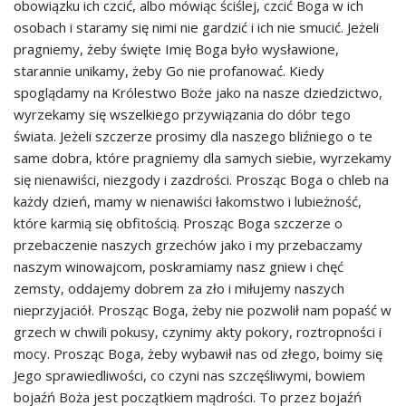
obowiązku ich czcić, albo mówiąc ściślej, czcić Boga w ich
osobach i staramy się nimi nie gardzić i ich nie smucić. Jeżeli
pragniemy, żeby święte Imię Boga było wysławione,
starannie unikamy, żeby Go nie profanować. Kiedy
spoglądamy na Królestwo Boże jako na nasze dziedzictwo,
wyrzekamy się wszelkiego przywiązania do dóbr tego
świata. Jeżeli szczerze prosimy dla naszego bliźniego o te
same dobra, które pragniemy dla samych siebie, wyrzekamy
się nienawiści, niezgody i zazdrości. Prosząc Boga o chleb na
każdy dzień, mamy w nienawiści łakomstwo i lubieżność,
które karmią się obfitością. Prosząc Boga szczerze o
przebaczenie naszych grzechów jako i my przebaczamy
naszym winowajcom, poskramiamy nasz gniew i chęć
zemsty, oddajemy dobrem za zło i miłujemy naszych
nieprzyjaciół. Prosząc Boga, żeby nie pozwolił nam popaść w
grzech w chwili pokusy, czynimy akty pokory, roztropności i
mocy. Prosząc Boga, żeby wybawił nas od złego, boimy się
Jego sprawiedliwości, co czyni nas szczęśliwymi, bowiem
bojaźń Boża jest początkiem mądrości. To przez bojaźń