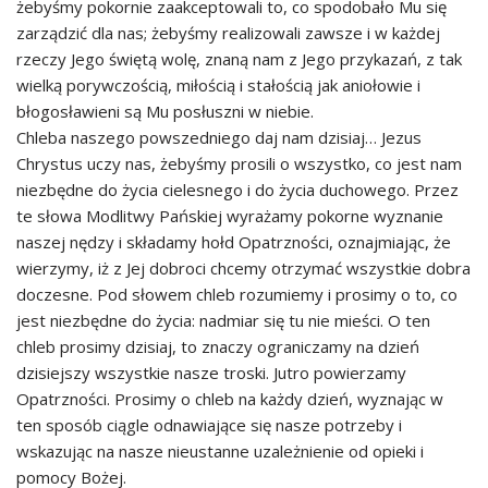
żebyśmy pokornie zaakceptowali to, co spodobało Mu się
zarządzić dla nas; żebyśmy realizowali zawsze i w każdej
rzeczy Jego świętą wolę, znaną nam z Jego przykazań, z tak
wielką porywczością, miłością i stałością jak aniołowie i
błogosławieni są Mu posłuszni w niebie.
Chleba naszego powszedniego daj nam dzisiaj… Jezus
Chrystus uczy nas, żebyśmy prosili o wszystko, co jest nam
niezbędne do życia cielesnego i do życia duchowego. Przez
te słowa Modlitwy Pańskiej wyrażamy pokorne wyznanie
naszej nędzy i składamy hołd Opatrzności, oznajmiając, że
wierzymy, iż z Jej dobroci chcemy otrzymać wszystkie dobra
doczesne. Pod słowem chleb rozumiemy i prosimy o to, co
jest niezbędne do życia: nadmiar się tu nie mieści. O ten
chleb prosimy dzisiaj, to znaczy ograniczamy na dzień
dzisiejszy wszystkie nasze troski. Jutro powierzamy
Opatrzności. Prosimy o chleb na każdy dzień, wyznając w
ten sposób ciągle odnawiające się nasze potrzeby i
wskazując na nasze nieustanne uzależnienie od opieki i
pomocy Bożej.