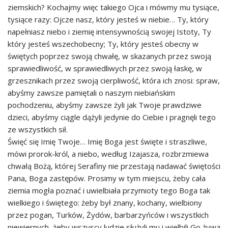
ziemskich? Kochajmy więc takiego Ojca i mówmy mu tysiące,
tysiące razy: Ojcze nasz, który jesteś w niebie… Ty, który
napełniasz niebo i ziemię intensywnością swojej Istoty, Ty
który jesteś wszechobecny; Ty, który jesteś obecny w
świętych poprzez swoją chwałę, w skazanych przez swoją
sprawiedliwość, w sprawiedliwych przez swoją łaskę, w
grzesznikach przez swoją cierpliwość, która ich znosi: spraw,
abyśmy zawsze pamiętali o naszym niebiańskim
pochodzeniu, abyśmy zawsze żyli jak Twoje prawdziwe
dzieci, abyśmy ciągle dążyli jedynie do Ciebie i pragnęli tego
ze wszystkich sił.
Święć się Imię Twoje… Imię Boga jest święte i straszliwe,
mówi prorok-król, a niebo, według Izajasza, rozbrzmiewa
chwałą Bożą, której Serafiny nie przestają nadawać świętości
Pana, Boga zastępów. Prosimy w tym miejscu, żeby cała
ziemia mogła poznać i uwielbiała przymioty tego Boga tak
wielkiego i świętego: żeby był znany, kochany, wielbiony
przez pogan, Turków, Żydów, barbarzyńców i wszystkich
niewiernych, żeby wszyscy ludzie służyli mu i wielbili Go żywą