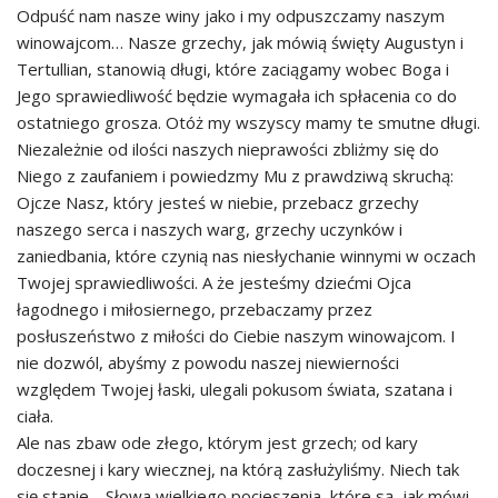
Odpuść nam nasze winy jako i my odpuszczamy naszym
winowajcom… Nasze grzechy, jak mówią święty Augustyn i
Tertullian, stanowią długi, które zaciągamy wobec Boga i
Jego sprawiedliwość będzie wymagała ich spłacenia co do
ostatniego grosza. Otóż my wszyscy mamy te smutne długi.
Niezależnie od ilości naszych nieprawości zbliżmy się do
Niego z zaufaniem i powiedzmy Mu z prawdziwą skruchą:
Ojcze Nasz, który jesteś w niebie, przebacz grzechy
naszego serca i naszych warg, grzechy uczynków i
zaniedbania, które czynią nas niesłychanie winnymi w oczach
Twojej sprawiedliwości. A że jesteśmy dziećmi Ojca
łagodnego i miłosiernego, przebaczamy przez
posłuszeństwo z miłości do Ciebie naszym winowajcom. I
nie dozwól, abyśmy z powodu naszej niewierności
względem Twojej łaski, ulegali pokusom świata, szatana i
ciała.
Ale nas zbaw ode złego, którym jest grzech; od kary
doczesnej i kary wiecznej, na którą zasłużyliśmy. Niech tak
się stanie… Słowa wielkiego pocieszenia, które są, jak mówi