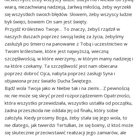
wiarą, niezachwianą nadzieją, żarliwą miłością, żeby wyrzekli
się wszystkich swoich błędów. Słowem, żeby wszyscy ludzie
byli święci, bowiem On sam jest święty.
Przyjdź Królestwo Twoje… To znaczy, żebyś rządził w
naszych duszach poprzez swoją łaskę za życia, żebyśmy
zasłużyli po śmierci na panowanie z Tobą i uczestnictwo w
Twoim królestwie, które jest najwyższą, wieczną
szczęśliwością, w które wierzymy, w którym mamy nadzieję i
na które czekamy. Ta szczęśliwość jest nam obiecana
poprzez dobroć Ojca, nabyta poprzez zasługi Syna i
objawiona przez światło Ducha Świętego.
Bądź wola Twoja jako w Niebie tak i na ziemi… Z pewnością
nic nie może się skryć przed rozporządzeniem Opatrzności,
która wszystko przewidziała, wszystko ustaliła od początku,
żadna przeszkoda nie oddala Jej od finału, który sobie
założyła. Kiedy prosimy Boga, żeby stała się Jego wola, to
nie dlatego, jak twierdzi Tertullian, że się boimy, iż ktoś może
się skutecznie przeciwstawić realizacji Jego zamiarów, ale