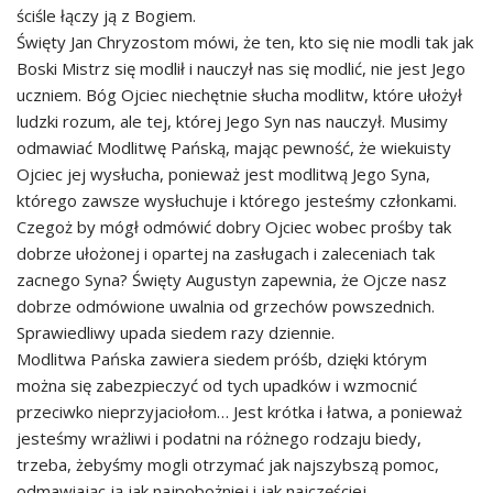
ściśle łączy ją z Bogiem.
Święty Jan Chryzostom mówi, że ten, kto się nie modli tak jak
Boski Mistrz się modlił i nauczył nas się modlić, nie jest Jego
uczniem. Bóg Ojciec niechętnie słucha modlitw, które ułożył
ludzki rozum, ale tej, której Jego Syn nas nauczył. Musimy
odmawiać Modlitwę Pańską, mając pewność, że wiekuisty
Ojciec jej wysłucha, ponieważ jest modlitwą Jego Syna,
którego zawsze wysłuchuje i którego jesteśmy członkami.
Czegoż by mógł odmówić dobry Ojciec wobec prośby tak
dobrze ułożonej i opartej na zasługach i zaleceniach tak
zacnego Syna? Święty Augustyn zapewnia, że Ojcze nasz
dobrze odmówione uwalnia od grzechów powszednich.
Sprawiedliwy upada siedem razy dziennie.
Modlitwa Pańska zawiera siedem próśb, dzięki którym
można się zabezpieczyć od tych upadków i wzmocnić
przeciwko nieprzyjaciołom… Jest krótka i łatwa, a ponieważ
jesteśmy wrażliwi i podatni na różnego rodzaju biedy,
trzeba, żebyśmy mogli otrzymać jak najszybszą pomoc,
odmawiając ją jak najpobożniej i jak najczęściej.