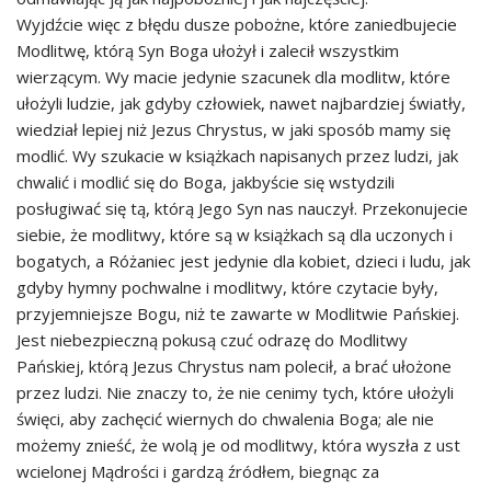
Wyjdźcie więc z błędu dusze pobożne, które zaniedbujecie
Modlitwę, którą Syn Boga ułożył i zalecił wszystkim
wierzącym. Wy macie jedynie szacunek dla modlitw, które
ułożyli ludzie, jak gdyby człowiek, nawet najbardziej światły,
wiedział lepiej niż Jezus Chrystus, w jaki sposób mamy się
modlić. Wy szukacie w książkach napisanych przez ludzi, jak
chwalić i modlić się do Boga, jakbyście się wstydzili
posługiwać się tą, którą Jego Syn nas nauczył. Przekonujecie
siebie, że modlitwy, które są w książkach są dla uczonych i
bogatych, a Różaniec jest jedynie dla kobiet, dzieci i ludu, jak
gdyby hymny pochwalne i modlitwy, które czytacie były,
przyjemniejsze Bogu, niż te zawarte w Modlitwie Pańskiej.
Jest niebezpieczną pokusą czuć odrazę do Modlitwy
Pańskiej, którą Jezus Chrystus nam polecił, a brać ułożone
przez ludzi. Nie znaczy to, że nie cenimy tych, które ułożyli
święci, aby zachęcić wiernych do chwalenia Boga; ale nie
możemy znieść, że wolą je od modlitwy, która wyszła z ust
wcielonej Mądrości i gardzą źródłem, biegnąc za