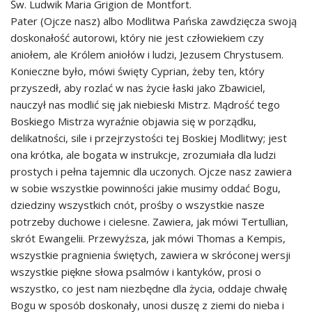
Św. Ludwik Maria Grigion de Montfort.
Pater (Ojcze nasz) albo Modlitwa Pańska zawdzięcza swoją
doskonałość autorowi, który nie jest człowiekiem czy
aniołem, ale Królem aniołów i ludzi, Jezusem Chrystusem.
Konieczne było, mówi święty Cyprian, żeby ten, który
przyszedł, aby rozlać w nas życie łaski jako Zbawiciel,
nauczył nas modlić się jak niebieski Mistrz. Mądrość tego
Boskiego Mistrza wyraźnie objawia się w porządku,
delikatności, sile i przejrzystości tej Boskiej Modlitwy; jest
ona krótka, ale bogata w instrukcje, zrozumiała dla ludzi
prostych i pełna tajemnic dla uczonych. Ojcze nasz zawiera
w sobie wszystkie powinności jakie musimy oddać Bogu,
dziedziny wszystkich cnót, prośby o wszystkie nasze
potrzeby duchowe i cielesne. Zawiera, jak mówi Tertullian,
skrót Ewangelii. Przewyższa, jak mówi Thomas a Kempis,
wszystkie pragnienia świętych, zawiera w skróconej wersji
wszystkie piękne słowa psalmów i kantyków, prosi o
wszystko, co jest nam niezbędne dla życia, oddaje chwałę
Bogu w sposób doskonały, unosi duszę z ziemi do nieba i