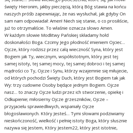
święty Hieronim, jakby pieczęcią, którą Bóg stawia na końcu
naszych próśb zapewniając, że nas wysłuchał, jak gdyby On
sam nam odpowiadał: Amen! Niech się stanie, o co prosiliście,
już to otrzymaliście. To właśnie oznacza słowo Amen.
W każdym słowie Modlitwy Pańskiej składamy hołd
doskonałości Boga. Czcimy Jego płodność imieniem Ojciec…
Ojcze, który rodzisz przez całą wieczność Syna, który jest
Bogiem jak Ty, wiecznym, współistotnym, który jest tej
samej istoty, tej samej mocy, tej samej dobroci i tej samej
mądrości co Ty, Ojcze i Synu, którzy wzajemnie się miłujecie,
od których pochodzi Święty Duch, który jest Bogiem tak jak
Wy: trzy cudowne Osoby będące jednym Bogiem. Ojcze
nasz… to znaczy Ojcze ludzi przez ich stworzenie, opiekę i
Odkupienie; miłosierny Ojcze grzeszników, Ojcze –
przyjacielu sprawiedliwych, wspaniały Ojcze
błogosławionych. Który Jesteś… Tymi słowami podziwiamy
nieskończoność, wielkość i pełnię istoty Boga, który słusznie
nazywa się Jestem, Który Jestem22, który jest istotnie,