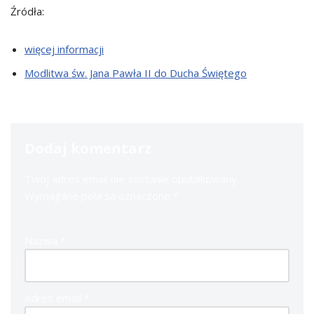
Źródła:
więcej informacji
Modlitwa św. Jana Pawła II do Ducha Świętego
Dodaj komentarz
Twój adres email nie zostanie opublikowany.
Wymagane pola są oznaczone
*
Nazwa
*
Adres email
*