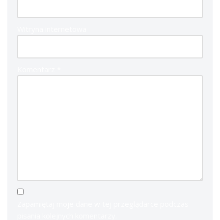
Witryna internetowa
Komentarz
*
Zapamiętaj moje dane w tej przeglądarce podczas
pisania kolejnych komentarzy.