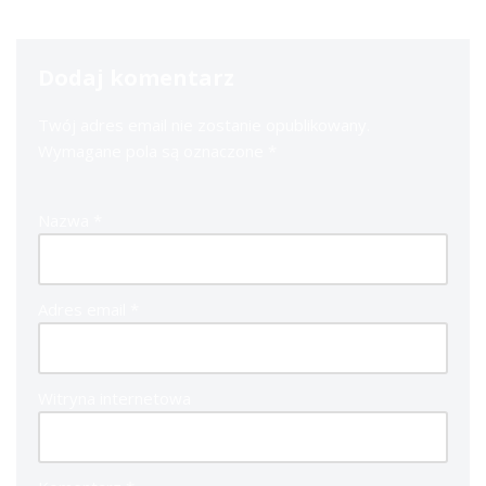
Dodaj komentarz
Twój adres email nie zostanie opublikowany.
Wymagane pola są oznaczone
*
Nazwa
*
Adres email
*
Witryna internetowa