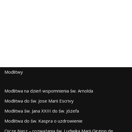
Modlitwy
Modlitwa na dzień wspomnienia św. Arnolda
Modlitwa do św. Jose Marii Escrivy
Modlitwa św. Jana XXIII do św. Józefa
Modlitwa do św. Kaspra o uzdrowienie
Ojcze Nasz – rozważania św. Ludwika Marii Girgion de