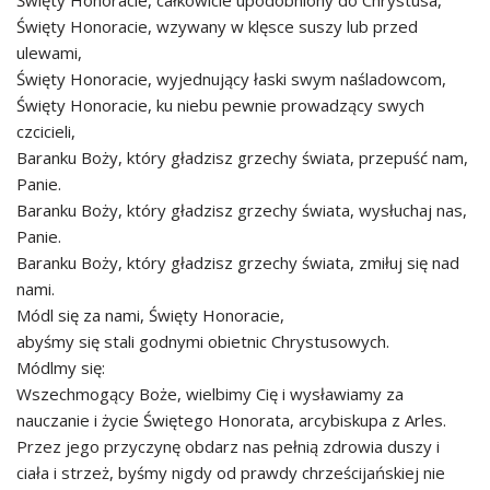
Święty Honoracie, całkowicie upodobniony do Chrystusa,
Święty Honoracie, wzywany w klęsce suszy lub przed
ulewami,
Święty Honoracie, wyjednujący łaski swym naśladowcom,
Święty Honoracie, ku niebu pewnie prowadzący swych
czcicieli,
Baranku Boży, który gładzisz grzechy świata, przepuść nam,
Panie.
Baranku Boży, który gładzisz grzechy świata, wysłuchaj nas,
Panie.
Baranku Boży, który gładzisz grzechy świata, zmiłuj się nad
nami.
Módl się za nami, Święty Honoracie,
abyśmy się stali godnymi obietnic Chrystusowych.
Módlmy się:
Wszechmogący Boże, wielbimy Cię i wysławiamy za
nauczanie i życie Świętego Honorata, arcybiskupa z Arles.
Przez jego przyczynę obdarz nas pełnią zdrowia duszy i
ciała i strzeż, byśmy nigdy od prawdy chrześcijańskiej nie