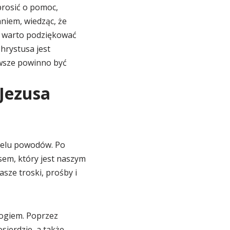
prosić o pomoc,
aniem, wiedząc, że
, warto podziękować
hrystusa jest
wsze powinno być
Jezusa
ielu powodów. Po
em, który jest naszym
sze troski, prośby i
Bogiem. Poprzez
sierdzie, a także