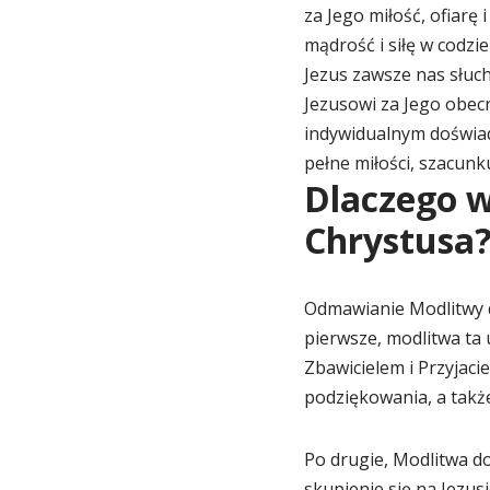
za Jego miłość, ofiarę
mądrość i siłę w codzi
Jezus zawsze nas słuc
Jezusowi za Jego obecn
indywidualnym doświa
pełne miłości, szacunku
Dlaczego w
Chrystusa
Odmawianie Modlitwy d
pierwsze, modlitwa ta
Zbawicielem i Przyjac
podziękowania, a także
Po drugie, Modlitwa d
skupienie się na Jezus