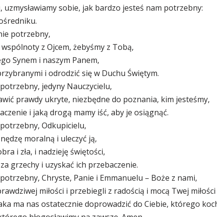
, uzmysławiamy sobie, jak bardzo jesteś nam potrzebny:
ośredniku.
nie potrzebny,
 wspólnoty z Ojcem, żebyśmy z Tobą,
Jego Synem i naszym Panem,
przybranymi i odrodzić się w Duchu Świętym.
potrzebny, jedyny Nauczycielu,
wić prawdy ukryte, niezbędne do poznania, kim jesteśmy,
aczenie i jaką drogą mamy iść, aby je osiągnąć.
potrzebny, Odkupicielu,
ędzę moralną i uleczyć ją,
ra i zła, i nadzieję świętości,
a grzechy i uzyskać ich przebaczenie.
 potrzebny, Chryste, Panie i Emmanuelu – Boże z nami,
rawdziwej miłości i przebiegli z radością i mocą Twej miłości
jaka ma nas ostatecznie doprowadzić do Ciebie, którego ko
którego błogosławimy na zawsze. Amen.