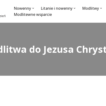
Nowenny
Litanie i nowenny
Modlitwy
Modlitewne wsparcie
dzień
litwa do Jezusa Chrys