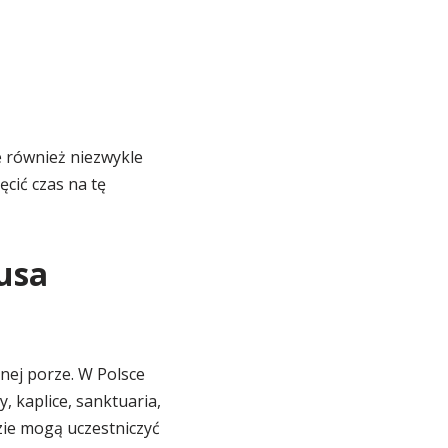
e również niezwykle
cić czas na tę
usa
ej porze. W Polsce
y, kaplice, sanktuaria,
zie mogą uczestniczyć