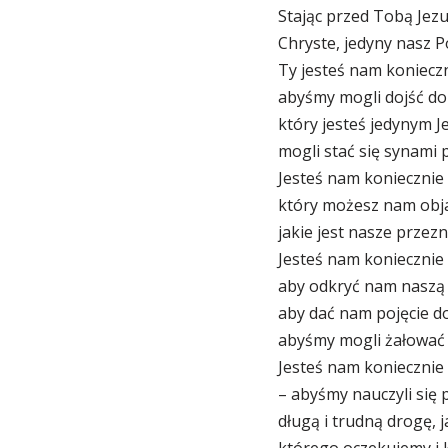
Stając przed Tobą Jezu
Chryste, jedyny nasz P
Ty jesteś nam koniecz
abyśmy mogli dojść do
który jesteś jedynym 
mogli stać się synami 
Jesteś nam koniecznie 
który możesz nam obja
jakie jest nasze przezn
Jesteś nam koniecznie 
aby odkryć nam naszą n
aby dać nam pojęcie dob
abyśmy mogli żałować z
Jesteś nam koniecznie
– abyśmy nauczyli się p
długą i trudną drogę, 
którego oczekujemy i 