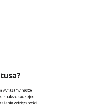
stusa?
ym wyrażamy nasze
to znaleźć spokojne
rażenia wdzięczności