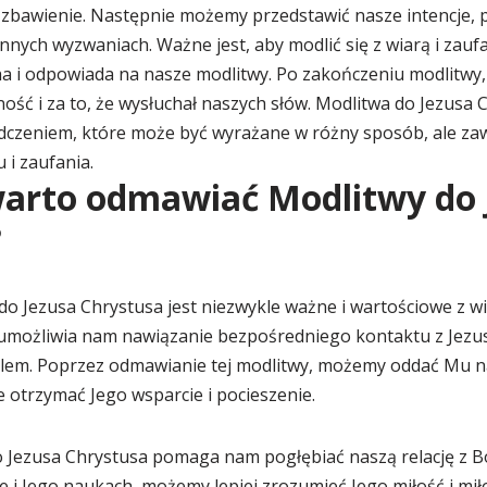
 i zbawienie. Następnie możemy przedstawić nasze intencje, 
ennych wyzwaniach. Ważne jest, aby modlić się z wiarą i zauf
ha i odpowiada na nasze modlitwy. Po zakończeniu modlitwy
ość i za to, że wysłuchał naszych słów. Modlitwa do Jezusa C
dczeniem, które może być wyrażane w różny sposób, ale za
 i zaufania.
arto odmawiać Modlitwy do 
?
o Jezusa Chrystusa jest niezwykle ważne i wartościowe z w
 umożliwia nam nawiązanie bezpośredniego kontaktu z Jezus
ielem. Poprzez odmawianie tej modlitwy, możemy oddać Mu na
 otrzymać Jego wsparcie i pocieszenie.
o Jezusa Chrystusa pomaga nam pogłębiać naszą relację z 
ie i Jego naukach, możemy lepiej zrozumieć Jego miłość i miło