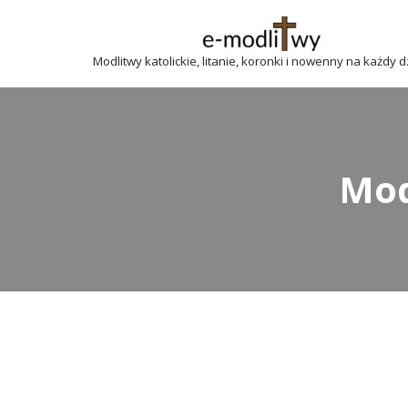
Przejdź
Modlitwy katolickie, litanie, koronki i nowenny na każdy 
do
treści
Mod