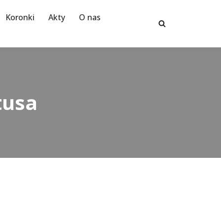
Koronki
Akty
O nas
tusa