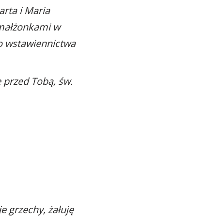
arta i Maria
a małżonkami w
o wstawiennictwa
e przed Tobą, św.
e grzechy, żałuję