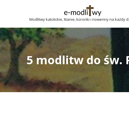
Przejdź
Modlitwy katolickie, litanie, koronki i nowenny na każdy 
do
treści
5 modlitw do św