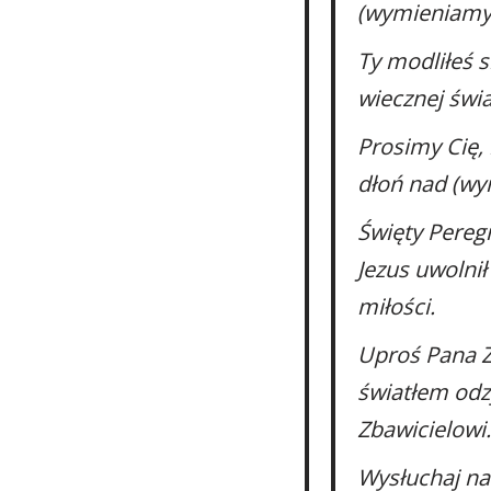
(wymieniamy 
Ty modliłeś s
wiecznej świa
Prosimy Cię,
dłoń nad (wy
Święty Peregr
Jezus uwolnił
miłości.
Uproś Pana Ż
światłem odz
Zbawicielowi.
Wysłuchaj nas