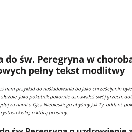
a do św. Peregryna w chorob
wych pełny tekst modlitwy
eś nam przykład do naśladowania bo jako chrześcijanin byłe
 służbie, jako pokutnik pokornie uznawałeś swój grzech, dotk
ęduj za nami u Ojca Niebieskiego abyśmy jak Ty, oddani, poko
ystusa łaskę, o którą prosimy.
 do św Peregryna o uzdrowienie 