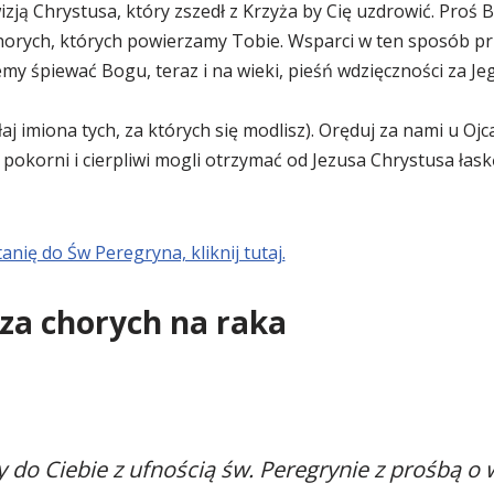
zją Chrystusa, który zszedł z Krzyża by Cię uzdrowić. Proś
chorych, których powierzamy Tobie. Wsparci w ten sposób p
y śpiewać Bogu, teraz i na wieki, pieśń wdzięczności za Jeg
aj imiona tych, za których się modlisz). Oręduj za nami u Ojc
 pokorni i cierpliwi mogli otrzymać od Jezusa Chrystusa łask
tanię do Św Peregryna, kliknij tutaj.
 za chorych na raka
 do Ciebie z ufnością św. Peregrynie z prośbą o