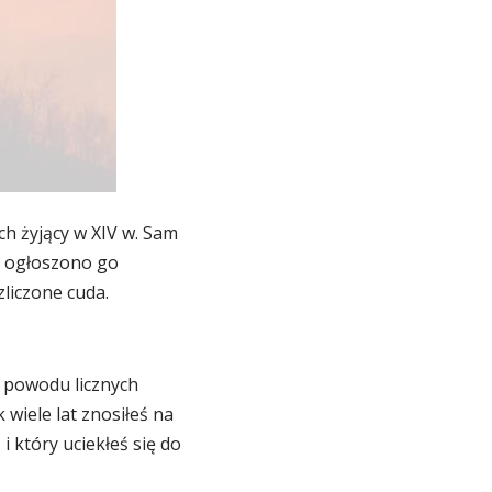
ch żyjący w XIV w. Sam
e ogłoszono go
zliczone cuda.
 powodu licznych
 wiele lat znosiłeś na
 który uciekłeś się do