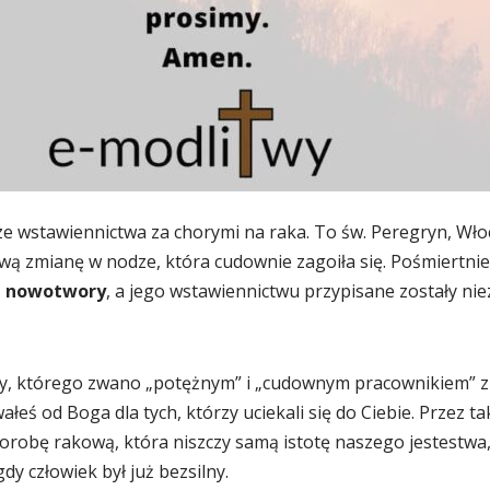
ze wstawiennictwa za chorymi na raka. To św. Peregryn, Wło
wą zmianę w nodze, która cudownie zagoiła się. Pośmiertni
a nowotwory
, a jego wstawiennictwu przypisane zostały nie
Ty, którego zwano „potężnym” i „cudownym pracownikiem” z
eś od Boga dla tych, którzy uciekali się do Ciebie. Przez tak
robę rakową, która niszczy samą istotę naszego jestestwa, i
gdy człowiek był już bezsilny.