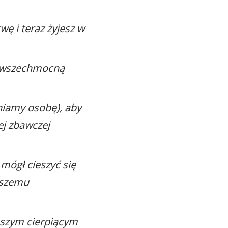
wę i teraz żyjesz w
ą wszechmocną
eniamy osobę), aby
ej zbawczej
mógł cieszyć się
aszemu
naszym cierpiącym