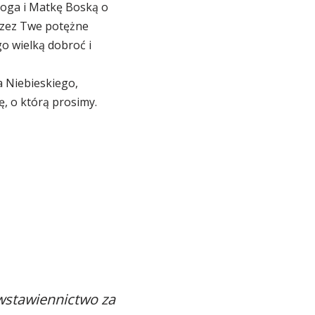
 Boga i Matkę Boską o
rzez Twe potężne
o wielką dobroć i
a Niebieskiego,
ę, o którą prosimy.
 wstawiennictwo za