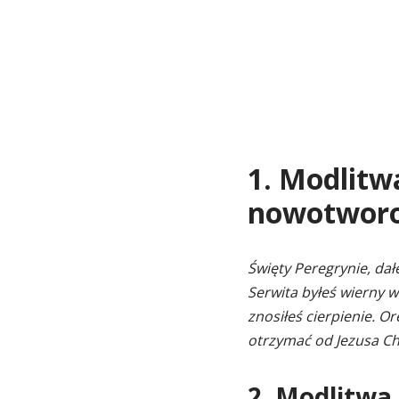
1. Modlitw
nowotworo
Święty Peregrynie, dał
Serwita byłeś wierny w
znosiłeś cierpienie. Or
otrzymać od Jezusa Chr
2. Modlitwa