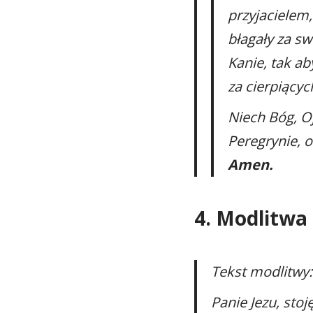
przyjacielem,
błagały za sw
Kanie, tak a
za cierpiącyc
Niech Bóg, Oj
Peregrynie, o
Amen.
4. Modlitwa 
Tekst modlitwy:
Panie Jezu, stoj