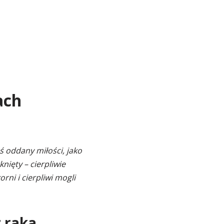
ach
ś oddany miłości, jako
nięty – cierpliwie
rni i cierpliwi mogli
z raka