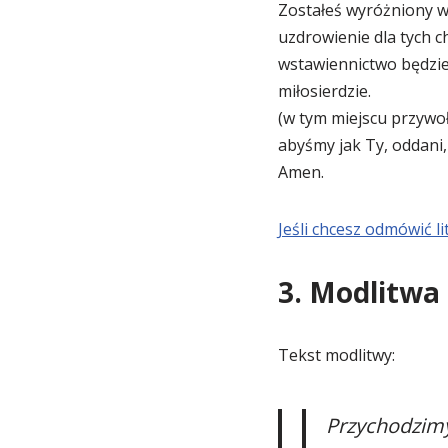
Zostałeś wyróżniony wi
uzdrowienie dla tych 
wstawiennictwo będziem
miłosierdzie.
(w tym miejscu przywoł
abyśmy jak Ty, oddani,
Amen.
Jeśli chcesz odmówić li
3. Modlitwa
Tekst modlitwy:
Przychodzimy