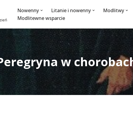
Nowenny
Litanie i nowenny
Modlitwy
Modlitewne wsparcie
dzień
. Peregryna w choroba