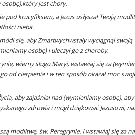
osobę),który jest chory.
ię pod krucyfiksem, a Jezus usłyszał Twoją modlit
tłości nieba.
 módl się, aby Zmartwychwstały wyciągnął swoj
mieniamy osobę) i uleczył go z choroby.
ynie, wierny sługo Maryi, wstawiaj się za (wymi
 go od cierpienia i w ten sposób okazał moc swoj
ycia, aby zajaśniał nad (wymieniamy osobę), aby 
yskanego zdrowia i mógł dziękować Jezusowi, n
zą modlitwę, św. Peregrynie, i wstawiaj się za 