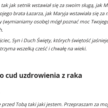
 tak jak setnik wstawiał się za swoim sługą, jak M
ojego brata Łazarza, jak Maryja wstawiała się z
by (wymianiamy osobę) mógł poznać moc Twojeg
h.
ciec, Syn i Duch Święty, których świętość jaśniej
trzyma wszelką cześć i chwałę na wieki.
o cud uzdrowienia z raka
ę przed Tobą taki jaki jestem. Przepraszam za moj