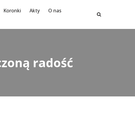
Koronki
Akty
O nas
czoną radość