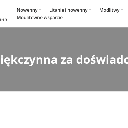
Nowenny
Litanie i nowenny
Modlitwy
Modlitewne wsparcie
dzień
iękczynna za doświad