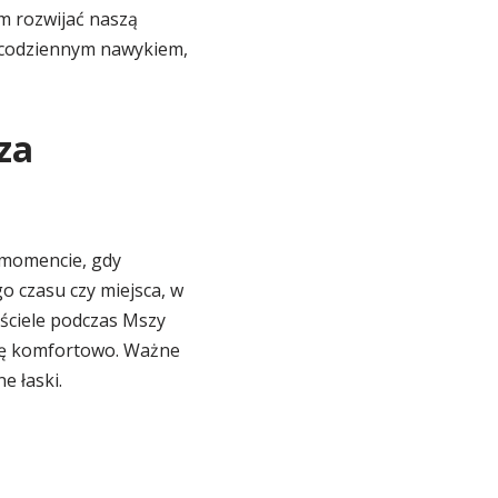
m rozwijać naszą
as codziennym nawykiem,
za
momencie, gdy
o czasu czy miejsca, w
ściele podczas Mszy
się komfortowo. Ważne
e łaski.