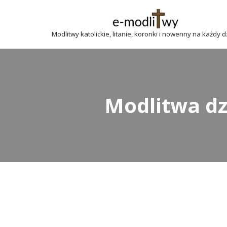
Przejdź
Modlitwy katolickie, litanie, koronki i nowenny na każdy 
do
treści
Modlitwa dz