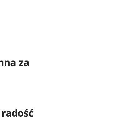
nna za
 radość