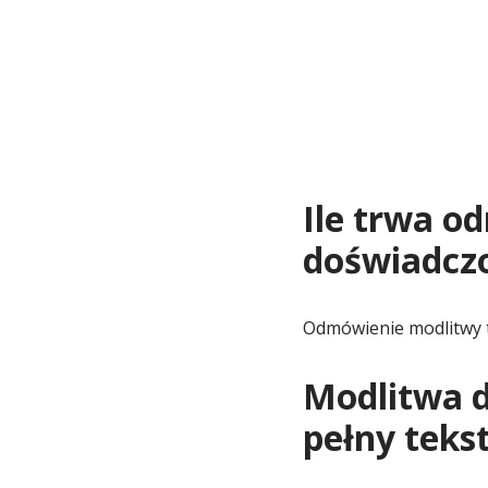
Ile trwa o
doświadcz
Odmówienie modlitwy 
Modlitwa d
pełny teks