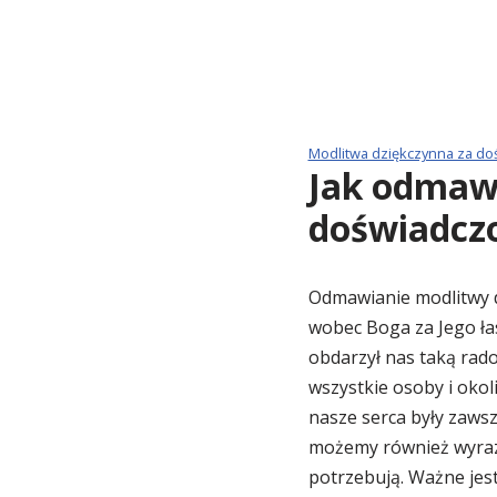
Modlitwa dziękczynna za do
Jak odmawi
doświadcz
Odmawianie modlitwy d
wobec Boga za Jego ła
obdarzył nas taką rad
wszystkie osoby i okol
nasze serca były zawsze
możemy również wyrazić
potrzebują. Ważne jest