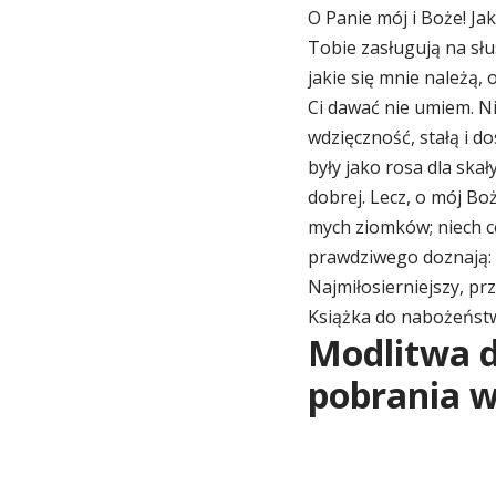
O Panie mój i Boże! Ja
Tobie zasługują na słus
jakie się mnie należą,
Ci dawać nie umiem. Ni
wdzięczność, stałą i d
były jako rosa dla skał
dobrej. Lecz, o mój Boż
mych ziomków; niech c
prawdziwego doznają: ni
Najmiłosierniejszy, p
Książka do nabożeństw
Modlitwa d
pobrania 