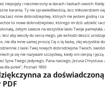
keś niepojęty i niezmierzony w darach i łaskach swoich. Kied
zne karania, Ty nie sprawiedliwością, lecz miłosierdziem się 
 otaczasz mnie dobrodziejstwy, których nie jestem godną i z
echże to nowe dobrodziejstwo, którego mi dziś udzielić rac
oskonałą, żebym zawsze na wszystkie łaski Twoje pamiętała, 
y, lecz aby weszły do serca mego, jak wchodzi deszcz urodzaj
e, nie dla mnie samej proszę Cię o tę łaskę, zlej wszystkie do
odziennie z łaski Twej nowych dobrodziejstw Twoich, swobód
ech ja się nie nazywam szczęśliwą, kiedy oni cierpią i jęczą.
rzez Syna Twego Jedynego, Pana naszego, Jezusa Chrystusa.
a dla polek”, Poznań 1850
ziękczynna za doświadczoną
w PDF