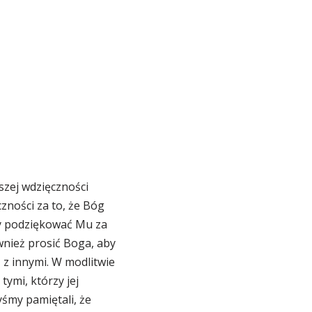
zej wdzięczności
zności za to, że Bóg
my podziękować Mu za
wnież prosić Boga, aby
ą z innymi. W modlitwie
ymi, którzy jej
yśmy pamiętali, że