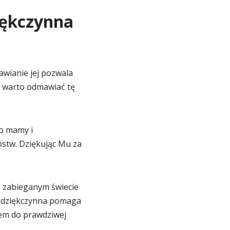
iękczynna
awianie jej pozwala
c warto odmawiać tę
o mamy i
ństw. Dziękując Mu za
m zabieganym świecie
a dziękczynna pomaga
zem do prawdziwej