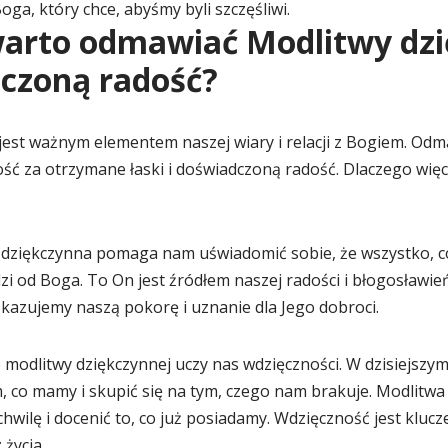
oga, który chce, abyśmy byli szczęśliwi.
warto odmawiać Modlitwy dz
czoną radość?
jest ważnym elementem naszej wiary i relacji z Bogiem. Odm
ść za otrzymane łaski i doświadczoną radość. Dlaczego wię
 dziękczynna pomaga nam uświadomić sobie, że wszystko, c
i od Boga. To On jest źródłem naszej radości i błogosławie
kazujemy naszą pokorę i uznanie dla Jego dobroci.
 modlitwy dziękczynnej uczy nas wdzięczności. W dzisiejszy
, co mamy i skupić się na tym, czego nam brakuje. Modlitw
hwilę i docenić to, co już posiadamy. Wdzięczność jest kluc
 życia.