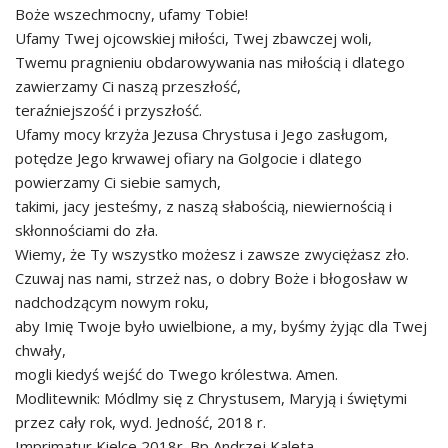
Boże wszechmocny, ufamy Tobie!
Ufamy Twej ojcowskiej miłości, Twej zbawczej woli,
Twemu pragnieniu obdarowywania nas miłością i dlatego
zawierzamy Ci naszą przeszłość,
teraźniejszość i przyszłość.
Ufamy mocy krzyża Jezusa Chrystusa i Jego zasługom,
potędze Jego krwawej ofiary na Golgocie i dlatego
powierzamy Ci siebie samych,
takimi, jacy jesteśmy, z naszą słabością, niewiernością i
skłonnościami do zła.
Wiemy, że Ty wszystko możesz i zawsze zwyciężasz zło.
Czuwaj nas nami, strzeż nas, o dobry Boże i błogosław w
nadchodzącym nowym roku,
aby Imię Twoje było uwielbione, a my, byśmy żyjąc dla Twej
chwały,
mogli kiedyś wejść do Twego królestwa. Amen.
Modlitewnik: Módlmy się z Chrystusem, Maryją i świętymi
przez cały rok, wyd. Jedność, 2018 r.
Imprimatur Kielce 2018r. Bp Andrzej Kaleta