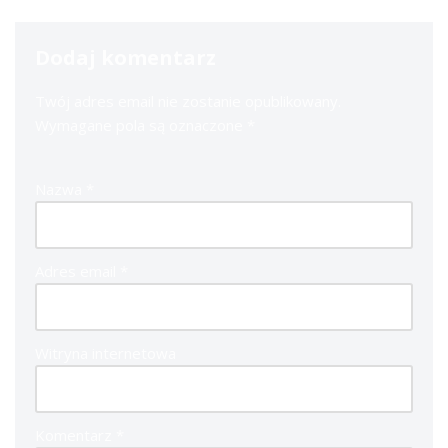
Dodaj komentarz
Twój adres email nie zostanie opublikowany.
Wymagane pola są oznaczone
*
Nazwa
*
Adres email
*
Witryna internetowa
Komentarz
*