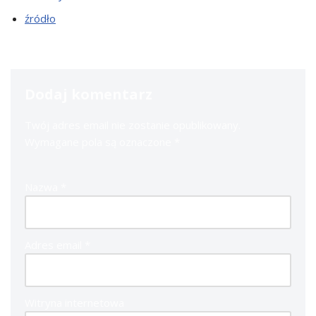
źródło
Dodaj komentarz
Twój adres email nie zostanie opublikowany.
Wymagane pola są oznaczone
*
Nazwa
*
Adres email
*
Witryna internetowa