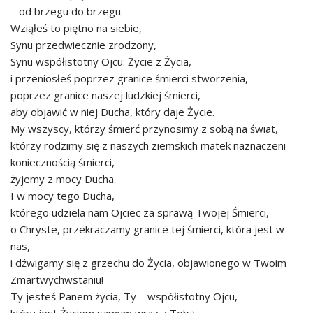
– od brzegu do brzegu.
Wziąłeś to piętno na siebie,
Synu przedwiecznie zrodzony,
Synu współistotny Ojcu: Życie z Życia,
i przeniosłeś poprzez granice śmierci stworzenia,
poprzez granice naszej ludzkiej śmierci,
aby objawić w niej Ducha, który daje Życie.
My wszyscy, którzy śmierć przynosimy z sobą na świat,
którzy rodzimy się z naszych ziemskich matek naznaczeni
koniecznością śmierci,
żyjemy z mocy Ducha.
I w mocy tego Ducha,
którego udziela nam Ojciec za sprawą Twojej Śmierci,
o Chryste, przekraczamy granice tej śmierci, która jest w
nas,
i dźwigamy się z grzechu do Życia, objawionego w Twoim
Zmartwychwstaniu!
Ty jesteś Panem życia, Ty – współistotny Ojcu,