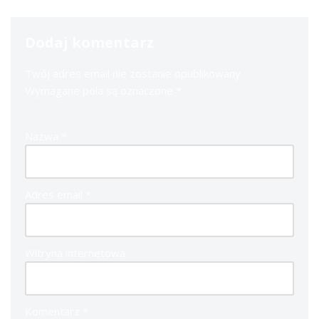
Dodaj komentarz
Twój adres email nie zostanie opublikowany.
Wymagane pola są oznaczone
*
Nazwa
*
Adres email
*
Witryna internetowa
Komentarz
*