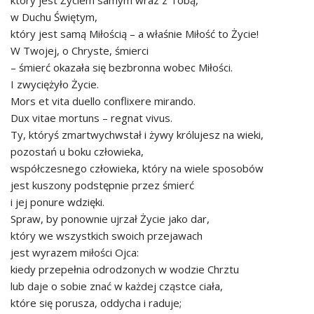
który jest Życiem samym wraz z Tobą,
w Duchu Świętym,
który jest samą Miłością – a właśnie Miłość to Życie!
W Twojej, o Chryste, śmierci
– śmierć okazała się bezbronna wobec Miłości.
I zwyciężyło Życie.
Mors et vita duello conflixere mirando.
Dux vitae mortuns – regnat vivus.
Ty, któryś zmartwychwstał i żywy królujesz na wieki,
pozostań u boku człowieka,
współczesnego człowieka, który na wiele sposobów
jest kuszony podstępnie przez śmierć
i jej ponure wdzięki.
Spraw, by ponownie ujrzał Życie jako dar,
który we wszystkich swoich przejawach
jest wyrazem miłości Ojca:
kiedy przepełnia odrodzonych w wodzie Chrztu
lub daje o sobie znać w każdej cząstce ciała,
które się porusza, oddycha i raduje;