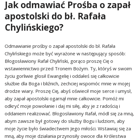
Jak odmawiać Prośba o zapał
apostolski do bł. Rafała
Chylińskiego?
Odmawianie prośby o zapał apostolski do bł. Rafała
Chylińskiego może być wyrażone w następujący sposób:
Błogosławiony Rafał Chyliński, gorąco proszę Cię o
wstawiennictwo przed Tronem Bożym. Ty, któryś w swoim
życiu gorliwie głosił Ewangelię i oddałeś się całkowicie
służbie dla Boga i bliźnich, zechciej wspomóc mnie w mojej
drodze wiary. Proszę Cię, abyś oświecił moje serce i umysł,
aby zapał apostolski ogarnął mnie całkowicie. Pomóż mi
odkryć moje powołanie i daj mi siłę, aby je z radością i
oddaniem realizować. Błogosławiony Rafał, módl się za mną,
abym zawsze był gotowy do służby Bogu i ludziom, aby
moje życie było świadectwem Jego miłości. Wstawiaj się za
mną, aby moje działania przynosiły owoce dla Królestwa