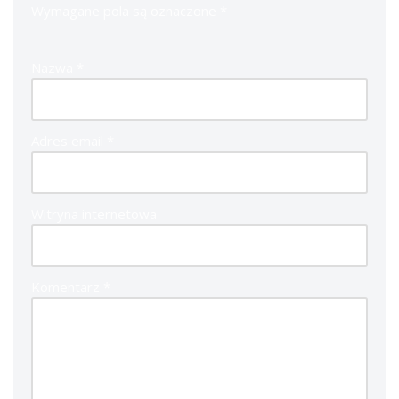
Wymagane pola są oznaczone
*
Nazwa
*
Adres email
*
Witryna internetowa
Komentarz
*