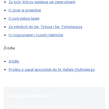
Za tych, którzy opiekują się zwierzętami
O życie w prawdzie
O potrzebną łaskę
Za młodych do św. Tytusa i św. Tymoteusza
O rozpoznanie i rozwój talentów
Źródła:
źródło
Prośba o zapał apostolski do bł. Rafała Chylińskiego
Dodaj komentarz
Twój adres email nie zostanie opublikowany.