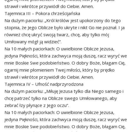
strawił i wkrótce przywiódł do Ciebie. Amen.
Tajemnica III – Pokora chrześcijańska
Na dużym paciorku: „Król królów jest upokorzony do tego
stopnia, że Jego Oblicze było ukryte i nikt Go nie poznał. I ja
również chcę ukryć swoją twarz, chcę, aby tylko mój
Umiłowany mógł ją widzieć”.
Na 10 małych paciorkach: O uwielbione Oblicze Jezusa,
jedyna Piękności, która zachwyca moją duszę, racz wyryć we
mnie Boskie Swe podobieństwo. O dobry Boże, błagam Cię,
ogarnij mnie płomieniem Twej miłości, który by prędko
strawił i wkrótce przywiódł do Ciebie. Amen.
Tajemnica IV – Ufność nadprzyrodzona
Na dużym paciorku: „Miłuję Jezusa tylko dla Niego samego i
chcę patrzeć tylko na Oblicze swego Umiłowanego, aby
zebrać łzy płynące z Jego oczu”.
Na 10 małych paciorkach: O uwielbione Oblicze Jezusa,
jedyna Piękności, która zachwyca moją duszę, racz wyryć we
mnie Boskie Swe podobieństwo. O dobry Boże, błagam Cię,