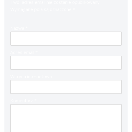
Twój adres email nie zostanie opublikowany.
Wymagane pola są oznaczone
*
Nazwa
*
Adres email
*
Witryna internetowa
Komentarz
*