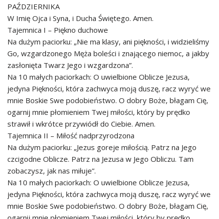
PAŹDZIERNIKA
W Imię Ojca i Syna, i Ducha Świętego. Amen.
Tajemnica I – Piękno duchowe
Na dużym paciorku: „Nie ma klasy, ani piękności, i widzieliśmy
Go, wzgardzonego Męża boleści i znającego niemoc, a jakby
zasłonięta Twarz Jego i wzgardzona”.
Na 10 małych paciorkach: O uwielbione Oblicze Jezusa,
jedyna Piękności, która zachwyca moją duszę, racz wyryć we
mnie Boskie Swe podobieństwo. O dobry Boże, błagam Cię,
ogarnij mnie płomieniem Twej miłości, który by prędko
strawił i wkrótce przywiódł do Ciebie. Amen.
Tajemnica II – Miłość nadprzyrodzona
Na dużym paciorku: „Jezus goreje miłością. Patrz na Jego
czcigodne Oblicze. Patrz na Jezusa w Jego Obliczu. Tam
zobaczysz, jak nas miłuje”.
Na 10 małych paciorkach: O uwielbione Oblicze Jezusa,
jedyna Piękności, która zachwyca moją duszę, racz wyryć we
mnie Boskie Swe podobieństwo. O dobry Boże, błagam Cię,
ogarnij mnie płomieniem Twej miłości, który by prędko