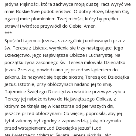
jedyna Piękności, która zachwyca moją duszę, racz wyryć we
mnie Boskie Swe podobieństwo. O dobry Boże, błagam Cię,
ogarnij mnie płomieniem Twej miłości, który by prędko
strawił i wkrótce przywiódł do Ciebie. Amen.
***
Spośród tajemnic Jezusa, szczególniej umiłowanych przez
św. Teresę z Lisieux, wymienia się trzy następujące: Jego
Dziecięctwo, Jego Najświętsze Oblicze i Eucharystię. Na
początku życia zakonnego św. Teresa miłowała Dzieciątko
Jezus. Zresztą, powiedziano jej przed wstąpieniem do
zakonu, że nazywać się będzie siostrą Teresą od Dzieciątka
Jezus. Istotnie, przy obłóczynach nadano jej to imię.
Tajemnice Świętego Dziecięctwa wkrótce przewyższyło u
Teresy jej nabożeństwo do Najświętszego Oblicza, z
którym ze tknęła się w klasztorze od pierwszych dni,
jeszcze przed obłóczynami. Co więcej, poprosiła, aby jej
tytuł zakonny był zgodny z zapowiedzią, jaką otrzymała
przed wstąpieniem: „od Dzieciątka Jezus” i „od
Najświętszego Oblicza”. Święta Teresa ułożyła „Akt