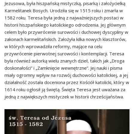
Jezusowa, była hiszpańską mistyczką, pisarką i założycielką
Karmelitanek Bosych. Urodziła się w 1515 roku i zmarła w
1582 roku. Teresa była jedną z najważniejszych postaci w
historii hiszpańskiego katolickiego odrodzenia. Jej głównym
celem było przywrócenie surowości i duchowej dyscypliny w
zakonach karmelitańskich. Założyła kilka nowych klasztorów,
w których wprowadziła reformy, mające na celu
przywrócenie pierwotnej surowości i kontemplacji. Teresa
była również autorką wielu znanych dzieł, takich jak „Droga
doskonałości” i „Zamknięcie wewnętrzne”. Jej nauki i pisma
miały ogromny wpływ na rozwój duchowości katolickiej, a jej
działalność została doceniona przez Kościół katolicki, który w
1614 roku ogłosił ją świętą. Święta Teresa jest uważana za
jedną z największych mistyczek w historii chrześcijaństwa.