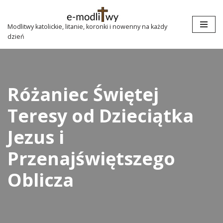
Przejdź
Modlitwy katolickie, litanie, koronki i nowenny na każdy
dzień
do
treści
Różaniec Świętej
Teresy od Dzieciątka
Jezus i
Przenajświętszego
Oblicza