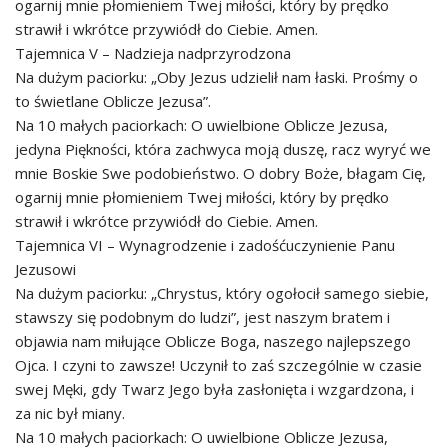
ogarnij mnie płomieniem Twej miłości, który by prędko
strawił i wkrótce przywiódł do Ciebie. Amen.
Tajemnica V – Nadzieja nadprzyrodzona
Na dużym paciorku: „Oby Jezus udzielił nam łaski. Prośmy o
to świetlane Oblicze Jezusa”.
Na 10 małych paciorkach: O uwielbione Oblicze Jezusa,
jedyna Piękności, która zachwyca moją duszę, racz wyryć we
mnie Boskie Swe podobieństwo. O dobry Boże, błagam Cię,
ogarnij mnie płomieniem Twej miłości, który by prędko
strawił i wkrótce przywiódł do Ciebie. Amen.
Tajemnica VI – Wynagrodzenie i zadośćuczynienie Panu
Jezusowi
Na dużym paciorku: „Chrystus, który ogołocił samego siebie,
stawszy się podobnym do ludzi”, jest naszym bratem i
objawia nam miłujące Oblicze Boga, naszego najlepszego
Ojca. I czyni to zawsze! Uczynił to zaś szczególnie w czasie
swej Męki, gdy Twarz Jego była zasłonięta i wzgardzona, i
za nic był miany.
Na 10 małych paciorkach: O uwielbione Oblicze Jezusa,