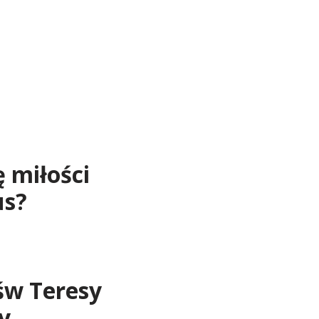
 miłości
us?
 św Teresy
y