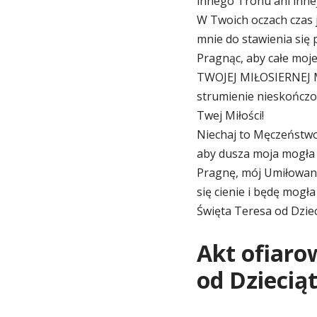
innego Tronu ani inne
W Twoich oczach czas je
mnie do stawienia się
Pragnąc, aby całe moj
TWOJEJ MIŁOSIERNEJ MI
strumienie nieskończon
Twej Miłości!
Niechaj to Męczeństwo
aby dusza moja mogła b
Pragnę, mój Umiłowany
się cienie i będę mog
Święta Teresa od Dziec
Akt ofiaro
od Dziecią