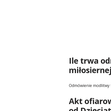
Ile trwa o
miłosierne
Odmówienie modlitwy 
Akt ofiaro
od Dziecią