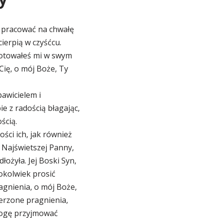
, pracować na chwałę
cierpią w czyśćcu.
gotowałeś mi w swym
Cię, o mój Boże, Ty
awicielem i
e z radością błagając,
ścią.
ości ich, jak również
i Najświetszej Panny,
łożyła. Jej Boski Syn,
okolwiek prosić
agnienia, o mój Boże,
ierzone pragnienia,
 mogę przyjmować