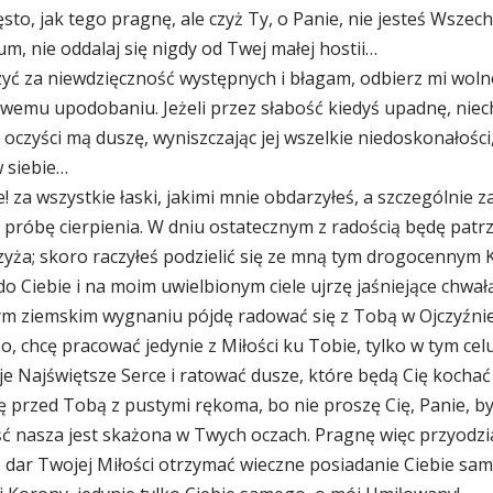
ęsto, jak tego pragnę, ale czyż Ty, o Panie, nie jesteś Ws
m, nie oddalaj się nigdy od Twej małej hostii…
zyć za niewdzięczność występnych i błagam, odbierz mi woln
emu upodobaniu. Jeżeli przez słabość kiedyś upadnę, niec
oczyści mą duszę, wyniszczając jej wszelkie niedoskonałości,
 siebie…
! za wszystkie łaski, jakimi mnie obdarzyłeś, a szczególnie z
próbę cierpienia. W dniu ostatecznym z radością będę patrz
zyża; skoro raczyłeś podzielić się ze mną tym drogocennym 
o Ciebie i na moim uwielbionym ciele ujrzę jaśniejące chwa
ym ziemskim wygnaniu pójdę radować się z Tobą w Ojczyźnie;
o, chcę pracować jedynie z Miłości ku Tobie, tylko w tym celu
e Najświętsze Serce i ratować dusze, które będą Cię kochać 
ę przed Tobą z pustymi rękoma, bo nie proszę Cię, Panie, byś
ć nasza jest skażona w Twych oczach. Pragnę więc przyodzi
o dar Twojej Miłości otrzymać wieczne posiadanie Ciebie sam