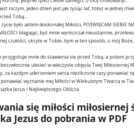
j Korony, jedynie tylko Ciebie samego, o mój Umiłowany!…
st niczym, jeden dzień jest jak tysiąc lat, toteż w jednej c
 przed Tobą…
e życie było aktem doskonałej Miłości, POŚWIĘCAM SIEBIE
ŁOŚCI błagając, byś mnie wyniszczał nieustannie, przelew
ej czułości, ukryte w Tobie, bym w ten sposób, o mój Boże,
 przygotuje mnie do stawienia się przed Tobą, a potem prz
ezzwłocznie ulecieć w wieczyste objęcia Twej Miłosiernej M
, za każdym uderzeniem serca niezliczone razy ponawiać tę 
ła ponawiać wyznanie mej Miłości w Wiekuistym Twarzą w Tw
iątka Jezus i Najświętszego Oblicza
wania się miłości miłosiernej
tka Jezus do pobrania w PDF