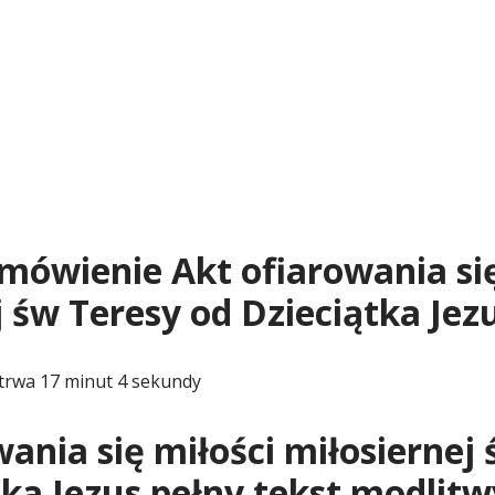
dmówienie Akt ofiarowania się
j św Teresy od Dzieciątka Jez
trwa 17 minut 4 sekundy
wania się miłości miłosiernej
tka Jezus pełny tekst modlitw