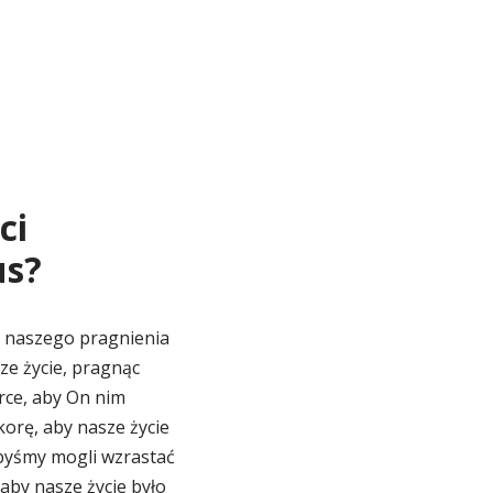
ci
us?
em naszego pragnienia
ze życie, pragnąc
rce, aby On nim
korę, aby nasze życie
 abyśmy mogli wzrastać
 aby nasze życie było