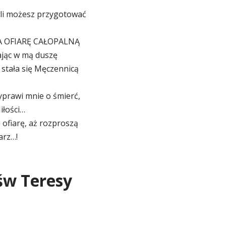
hwili możesz przygotować
 NA OFIARĘ CAŁOPALNĄ
ając w mą duszę
 stała się Męczennicą
yprawi mnie o śmierć,
iłości…
ofiarę, aż rozproszą
arz…!
 św Teresy