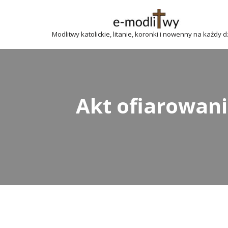
Przejdź
Modlitwy katolickie, litanie, koronki i nowenny na każdy 
do
treści
Akt ofiarowani