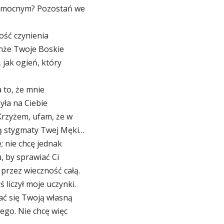
zechmocnym? Pozostań we
ość czynienia
hże Twoje Boskie
 jak ogień, który
a to, że mnie
yła na Ciebie
Krzyżem, ufam, że w
łą stygmaty Twej Męki…
 nie chcę jednak
, by sprawiać Ci
przez wieczność całą.
 liczył moje uczynki.
ać się Twoją własną
ego. Nie chcę więc