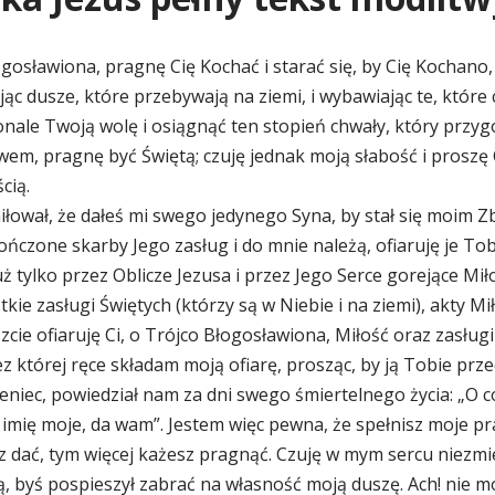
gosławiona, pragnę Cię Kochać i starać się, by Cię Kochano
ąc dusze, które przebywają na ziemi, i wybawiając te, które 
nale Twoją wolę i osiągnąć ten stopień chwały, który przy
wem, pragnę być Świętą; czuję jednak moją słabość i proszę 
cią.
łował, że dałeś mi swego jedynego Syna, by stał się moim Zb
ńczone skarby Jego zasług i do mnie należą, ofiaruję je Tobi
ż tylko przez Oblicze Jezusa i przez Jego Serce gorejące Miło
tkie zasługi Świętych (którzy są w Niebie i na ziemi), akty Mił
zcie ofiaruję Ci, o Trójco Błogosławiona, Miłość oraz zasług
z której ręce składam moją ofiarę, prosząc, by ją Tobie przed
niec, powiedział nam za dni swego śmiertelnego życia: „O c
imię moje, da wam”. Jestem więc pewna, że spełnisz moje pr
z dać, tym więcej każesz pragnąć. Czuję w mym sercu niezm
ią, byś pospieszył zabrać na własność moją duszę. Ach! nie