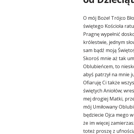
O mój Boże! Trójco Bło
świętego Kościoła ratuj
Pragnę wypełnić dosko
królestwie, jednym sło
sam bądź moją Świętoś
Skoroś mnie aż tak umi
Oblubieńcem, to niesko
abyś patrzył na mnie ju
Ofiaruję Ci także wszys
świętych Aniołów; wres
mej drogiej Matki, prze
mój Umiłowany Oblubie
będziecie Ojca mego w 
że im więcej zamierzas
toteż proszę z ufnośc