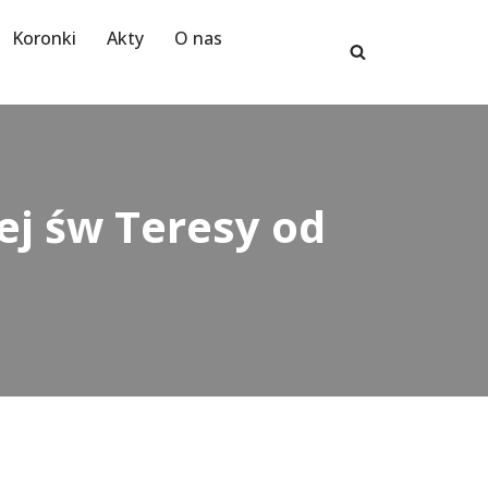
Koronki
Akty
O nas
ej św Teresy od