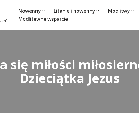
Nowenny
Litanie i nowenny
Modlitwy
Modlitewne wsparcie
dzień
a się miłości miłosiern
Dzieciątka Jezus