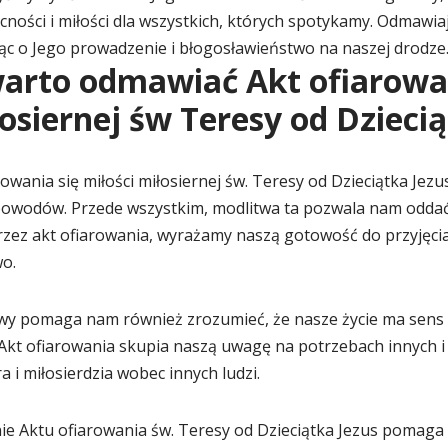
ości i miłości dla wszystkich, których spotykamy. Odmawiaj
ąc o Jego prowadzenie i błogosławieństwo na naszej drodze
arto odmawiać Akt ofiarowan
osiernej św Teresy od Dzieci
wania się miłości miłosiernej św. Teresy od Dzieciątka Jezu
 powodów. Przede wszystkim, modlitwa ta pozwala nam oddać 
rzez akt ofiarowania, wyrażamy naszą gotowość do przyjęcia 
o.
wy pomaga nam również zrozumieć, że nasze życie ma sens i 
 Akt ofiarowania skupia naszą uwagę na potrzebach innych i
a i miłosierdzia wobec innych ludzi.
 Aktu ofiarowania św. Teresy od Dzieciątka Jezus pomaga