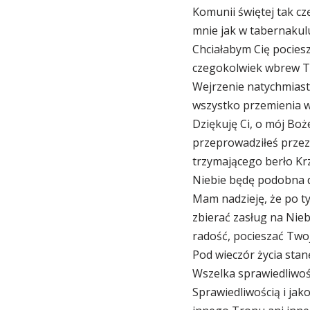
Komunii świętej tak cz
mnie jak w tabernakulu
Chciałabym Cię pocies
czegokolwiek wbrew Tw
Wejrzenie natychmiast 
wszystko przemienia w
Dziękuję Ci, o mój Boże
przeprowadziłeś przez 
trzymającego berło Kr
Niebie będę podobna d
Mam nadzieję, że po t
zbierać zasług na Nieb
radość, pocieszać Twoj
Pod wieczór życia stan
Wszelka sprawiedliwoś
Sprawiedliwością i jak