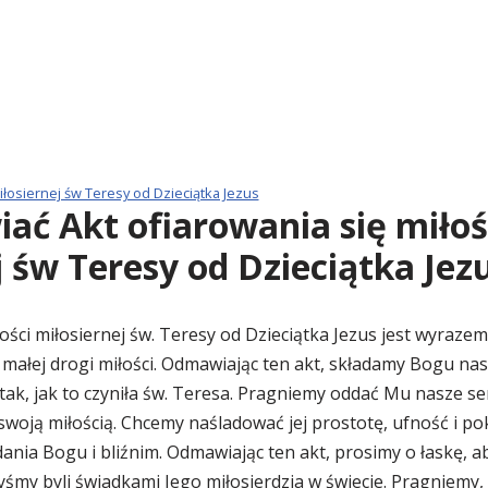
miłosiernej św Teresy od Dzieciątka Jezus
ać Akt ofiarowania się miłoś
j św Teresy od Dzieciątka Jez
łości miłosiernej św. Teresy od Dzieciątka Jezus jest wyraz
 małej drogi miłości. Odmawiając ten akt, składamy Bogu nas
tak, jak to czyniła św. Teresa. Pragniemy oddać Mu nasze se
e swoją miłością. Chcemy naśladować jej prostotę, ufność i po
ddania Bogu i bliźnim. Odmawiając ten akt, prosimy o łaskę,
byśmy byli świadkami Jego miłosierdzia w świecie. Pragniemy,