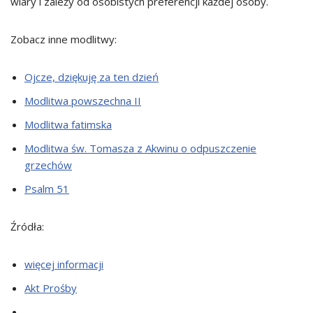
wiary i zależy od osobistych preferencji każdej osoby.
Zobacz inne modlitwy:
Ojcze, dziękuję za ten dzień
Modlitwa powszechna II
Modlitwa fatimska
Modlitwa św. Tomasza z Akwinu o odpuszczenie
grzechów
Psalm 51
Źródła:
więcej informacji
Akt Prośby