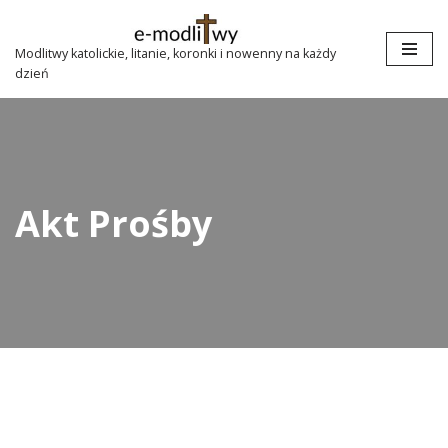
Przejdź
Modlitwy katolickie, litanie, koronki i nowenny na każdy
dzień
do
treści
Akt Prośby