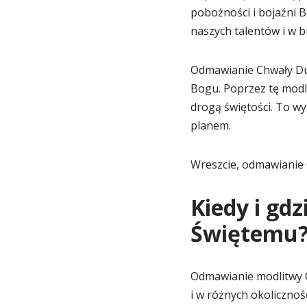
pobożności i bojaźni 
naszych talentów i w b
Odmawianie Chwały Duc
Bogu. Poprzez tę modl
drogą świętości. To wy
planem.
Wreszcie, odmawianie 
Kiedy i gd
Świętemu
Odmawianie modlitwy 
i w różnych okolicznoś