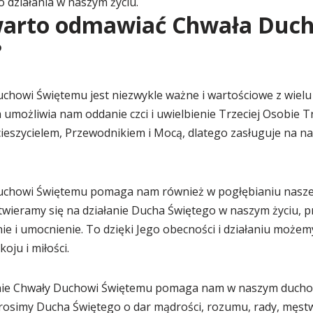
 działania w naszym życiu.
warto odmawiać Chwała Duc
?
howi Świętemu jest niezwykle ważne i wartościowe z wiel
 umożliwia nam oddanie czci i uwielbienie Trzeciej Osobie Tr
ieszycielem, Przewodnikiem i Mocą, dlatego zasługuje na na
chowi Świętemu pomaga nam również w pogłębianiu naszej 
twieramy się na działanie Ducha Świętego w naszym życiu, p
ie i umocnienie. To dzięki Jego obecności i działaniu może
oju i miłości.
ie Chwały Duchowi Świętemu pomaga nam w naszym ducho
rosimy Ducha Świętego o dar mądrości, rozumu, rady, męstw