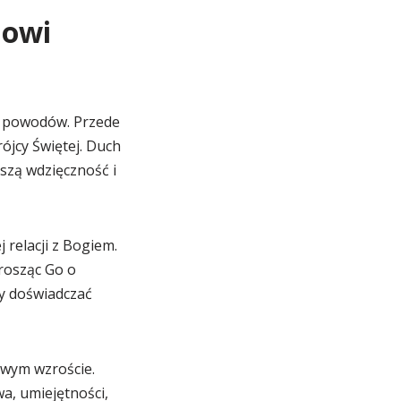
howi
u powodów. Przede
ójcy Świętej. Duch
szą wdzięczność i
relacji z Bogiem.
rosząc Go o
my doświadczać
wym wzroście.
a, umiejętności,