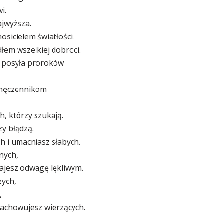
i.
ajwyższa.
nosicielem światłości.
dłem wszelkiej dobroci.
y posyła proroków
 męczennikom
h, którzy szukają.
zy błądzą.
h i umacniasz słabych.
nych,
ajesz odwagę lękliwym.
zych,
,
zachowujesz wierzących.