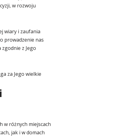
yzji, w rozwoju
 wiary i zaufania
 o prowadzenie nas
a zgodnie z Jego
a za Jego wielkie
i
h w różnych miejscach
cach, jak i w domach