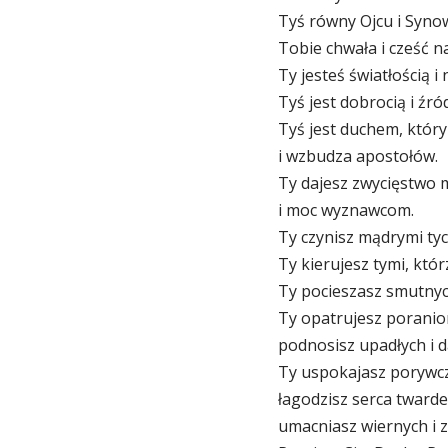
Tyś równy Ojcu i Synow
Tobie chwała i cześć n
Ty jesteś światłością i 
Tyś jest dobrocią i źró
Tyś jest duchem, któr
i wzbudza apostołów.
Ty dajesz zwycięstwo
i moc wyznawcom.
Ty czynisz mądrymi tyc
Ty kierujesz tymi, któr
Ty pocieszasz smutnyc
Ty opatrujesz poranio
podnosisz upadłych i d
Ty uspokajasz porywc
łagodzisz serca twarde
umacniasz wiernych i 