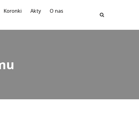
Koronki
Akty
O nas
mu