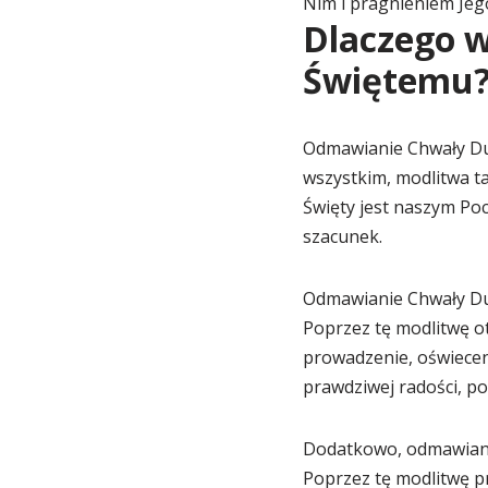
Nim i pragnieniem Jego
Dlaczego 
Świętemu
Odmawianie Chwały Duc
wszystkim, modlitwa ta
Święty jest naszym Poc
szacunek.
Odmawianie Chwały Du
Poprzez tę modlitwę o
prowadzenie, oświecen
prawdziwej radości, pok
Dodatkowo, odmawian
Poprzez tę modlitwę p