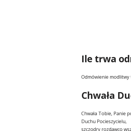
Ile trwa 
Odmówienie modlitwy 
Chwała Du
Chwała Tobie, Panie p
Duchu Pocieszycielu,
szczodry rozdawco wsz