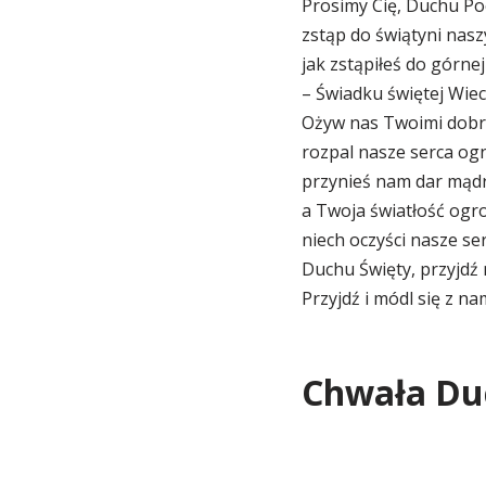
Prosimy Cię, Duchu Poc
zstąp do świątyni nasz
jak zstąpiłeś do górne
– Świadku świętej Wiec
Ożyw nas Twoimi dobr
rozpal nasze serca ogn
przynieś nam dar mądr
a Twoja światłość og
niech oczyści nasze se
Duchu Święty, przyjdź 
Przyjdź i módl się z nam
Chwała Du