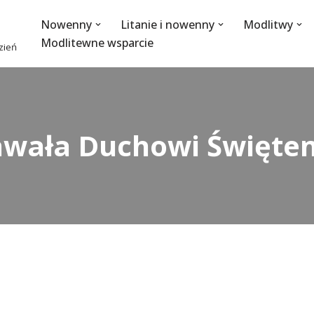
Nowenny
Litanie i nowenny
Modlitwy
Modlitewne wsparcie
dzień
hwała Duchowi Święte