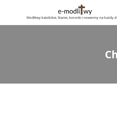
Przejdź
Modlitwy katolickie, litanie, koronki i nowenny na każdy 
do
treści
C