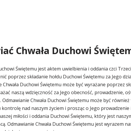
iać Chwała Duchowi Święte
howi Świętemu jest aktem uwielbienia i oddania czci Trzeci
nić poprzez składanie hołdu Duchowi Świętemu za Jego dzia
e Chwała Duchowi Świętemu może być wyrażane poprzez sło
ażać naszą wdzięczność za Jego obecność, prowadzenie, ośw
. Odmawianie Chwała Duchowi Świętemu może być również w
 kontrolę nad naszym życiem i prosząc o Jego prowadzenie i
aszej miłości i oddania Duchowi Świętemu, który jest nasz
ńcą. Odmawianie Chwała Duchowi Świętemu jest wyrazem nas