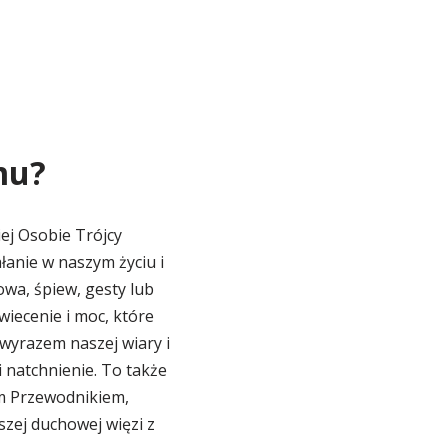
mu?
ej Osobie Trójcy
łanie w naszym życiu i
wa, śpiew, gesty lub
iecenie i moc, które
yrazem naszej wiary i
 natchnienie. To także
ym Przewodnikiem,
zej duchowej więzi z