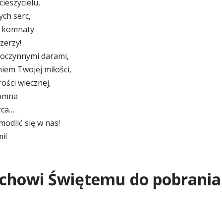
ieszycielu,
ych serc,
j komnaty
zerzy!
oczynnymi darami,
iem Twojej miłości,
ości wiecznej,
romna
rca…
modlić się w nas!
i!
chowi Świętemu do pobrania