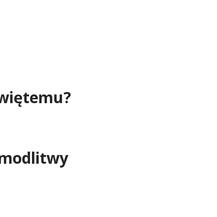
Świętemu?
 modlitwy