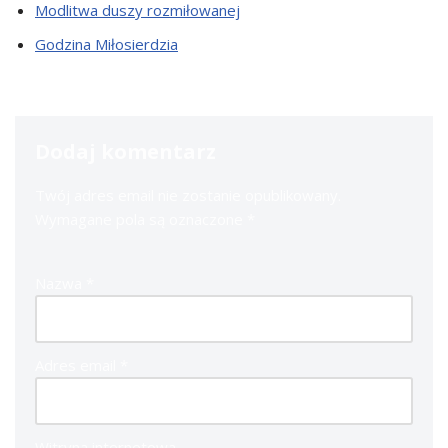
Modlitwa duszy rozmiłowanej
Godzina Miłosierdzia
Dodaj komentarz
Twój adres email nie zostanie opublikowany.
Wymagane pola są oznaczone
*
Nazwa
*
Adres email
*
Witryna internetowa