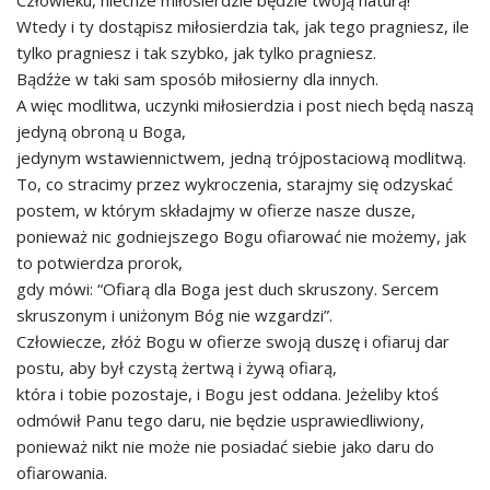
Człowieku, niechże miłosierdzie będzie twoją naturą!
Wtedy i ty dostąpisz miłosierdzia tak, jak tego pragniesz, ile
tylko pragniesz i tak szybko, jak tylko pragniesz.
Bądźże w taki sam sposób miłosierny dla innych.
A więc modlitwa, uczynki miłosierdzia i post niech będą naszą
jedyną obroną u Boga,
jedynym wstawiennictwem, jedną trójpostaciową modlitwą.
To, co stracimy przez wykroczenia, starajmy się odzyskać
postem, w którym składajmy w ofierze nasze dusze,
ponieważ nic godniejszego Bogu ofiarować nie możemy, jak
to potwierdza prorok,
gdy mówi: “Ofiarą dla Boga jest duch skruszony. Sercem
skruszonym i uniżonym Bóg nie wzgardzi”.
Człowiecze, złóż Bogu w ofierze swoją duszę i ofiaruj dar
postu, aby był czystą żertwą i żywą ofiarą,
która i tobie pozostaje, i Bogu jest oddana. Jeżeliby ktoś
odmówił Panu tego daru, nie będzie usprawiedliwiony,
ponieważ nikt nie może nie posiadać siebie jako daru do
ofiarowania.