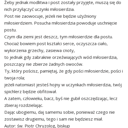
Żeby jednak modlitwa i post zostały przyjęte, muszą się do
nich przyłączyć uczynki miłosierdzia.
Post nie zaowocuje, jeżeli nie będzie użyźniony
miłosierdziem. Posucha miłosierdzia powoduje uschnięcie
postu.
Czym dla ziemi jest deszcz, tym miłosierdzie dla postu.
Chociaż bowiem post kształci serce, oczyszcza ciało,
wykorzenia grzechy, zasiewa cnoty,
to jednak gdy zabraknie orzeźwiających wód miłosierdzia,
poszczący nie zbierze żadnych owoców.
Ty, który pościsz, pamiętaj, że gdy pości miłosierdzie, pości i
twoja rola;
jeżeli natomiast jesteś hojny w uczynkach miłosierdzia, twój
spichlerz będzie obfitował.
A zatem, człowieku, bacz, byś nie gubił oszczędzając, lecz
zbieraj rozdzielając.
Dając ubogiemu, daj samemu sobie, ponieważ czego nie
zostawisz drugiemu, tego i sam nie będziesz miał.
Autor: św. Piotr Chryzolog, biskup