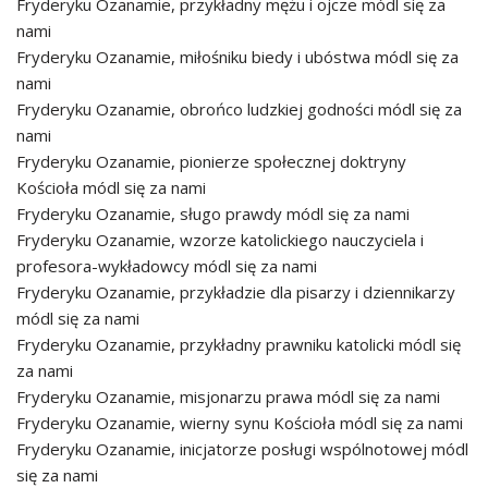
Fryderyku Ozanamie, przykładny mężu i ojcze módl się za
nami
Fryderyku Ozanamie, miłośniku biedy i ubóstwa módl się za
nami
Fryderyku Ozanamie, obrońco ludzkiej godności módl się za
nami
Fryderyku Ozanamie, pionierze społecznej doktryny
Kościoła módl się za nami
Fryderyku Ozanamie, sługo prawdy módl się za nami
Fryderyku Ozanamie, wzorze katolickiego nauczyciela i
profesora-wykładowcy módl się za nami
Fryderyku Ozanamie, przykładzie dla pisarzy i dziennikarzy
módl się za nami
Fryderyku Ozanamie, przykładny prawniku katolicki módl się
za nami
Fryderyku Ozanamie, misjonarzu prawa módl się za nami
Fryderyku Ozanamie, wierny synu Kościoła módl się za nami
Fryderyku Ozanamie, inicjatorze posługi wspólnotowej módl
się za nami