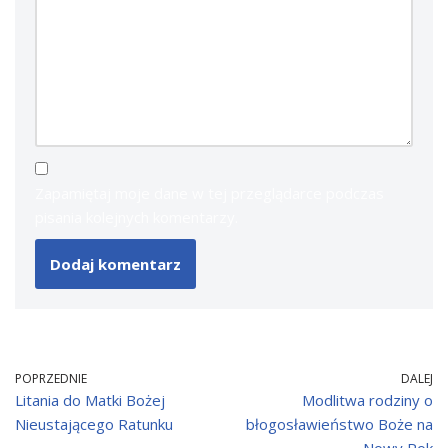
Zapamiętaj moje dane w tej przeglądarce podczas
pisania kolejnych komentarzy.
POPRZEDNIE
DALEJ
Litania do Matki Bożej
Modlitwa rodziny o
Nieustającego Ratunku
błogosławieństwo Boże na