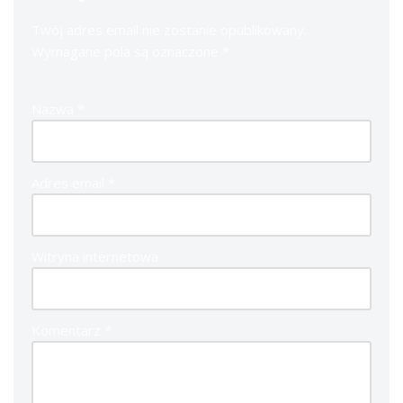
Twój adres email nie zostanie opublikowany.
Wymagane pola są oznaczone
*
Nazwa
*
Adres email
*
Witryna internetowa
Komentarz
*