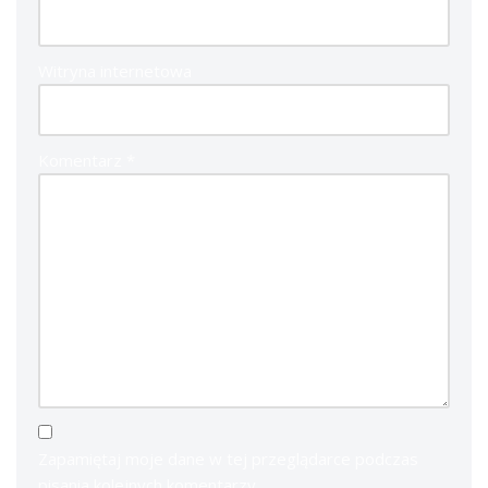
Witryna internetowa
Komentarz
*
Zapamiętaj moje dane w tej przeglądarce podczas
pisania kolejnych komentarzy.