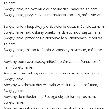
za nami.
Święty Janie, bojowniku o dusze ludzkie, módl się za nami.
Święty Janie, przykładzie umartwienia i pokuty, módl się za
nami.
Święty Janie, niespokojny o zbawienie dusz, módl się za nami.
Święty Janie, zatroskany opiekunie dzieci, módl się za nami.
Święty Janie, przykładzie cierpliwości w chorobach, módl się
za nami.
Święty Janie, chlubo Kościoła w Wiecznym Mieście, módl się
za nami.
Abyśmy pomnażali naszą miłość do Chrystusa Pana, uproś
nam, Święty Janie.
Abyśmy umacniali się w wierze, nadziei i miłości, uproś nam,
Święty Janie.
Abyśmy w zdrowiu duszy i ciała wielbili Boga, uproś nam,
Święty Janie.
Abyśmy do miłosierdzia Bożego się uciekali, uproś nam,
Święty Janie.
Abyśmy cieszyli się powołaniami do służby Bożej, uproś nam,