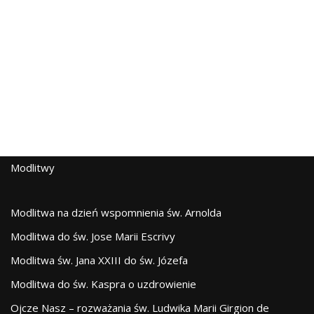
Modlitwy
Modlitwa na dzień wspomnienia św. Arnolda
Modlitwa do św. Jose Marii Escrivy
Modlitwa św. Jana XXIII do św. Józefa
Modlitwa do św. Kaspra o uzdrowienie
Ojcze Nasz – rozważania św. Ludwika Marii Girgion de