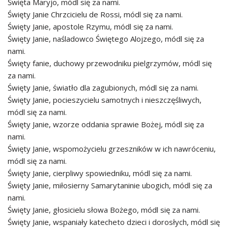
Święta Maryjo, módl się za nami.
Święty Janie Chrzcicielu de Rossi, módl się za nami.
Święty Janie, apostole Rzymu, módl się za nami.
Święty Janie, naśladowco Świętego Alojzego, módl się za
nami.
Święty fanie, duchowy przewodniku pielgrzymów, módl się
za nami.
Święty Janie, światło dla zagubionych, módl się za nami.
Święty Janie, pocieszycielu samotnych i nieszczęśliwych,
módl się za nami.
Święty Janie, wzorze oddania sprawie Bożej, módl się za
nami.
Święty Janie, wspomożycielu grzeszników w ich nawróceniu,
módl się za nami.
Święty Janie, cierpliwy spowiedniku, módl się za nami.
Święty Janie, miłosierny Samarytaninie ubogich, módl się za
nami.
Święty Janie, głosicielu słowa Bożego, módl się za nami.
Święty Janie, wspaniały katecheto dzieci i dorosłych, módl się