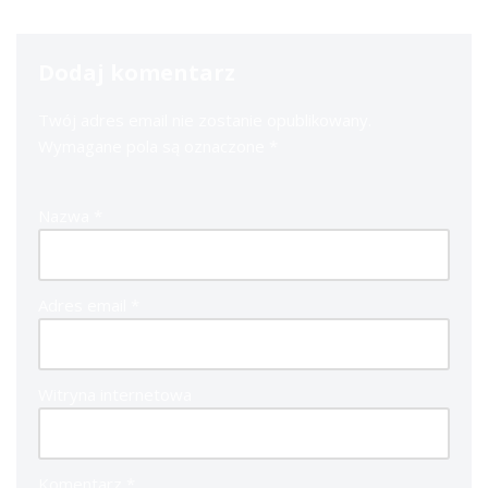
Dodaj komentarz
Twój adres email nie zostanie opublikowany.
Wymagane pola są oznaczone
*
Nazwa
*
Adres email
*
Witryna internetowa
Komentarz
*