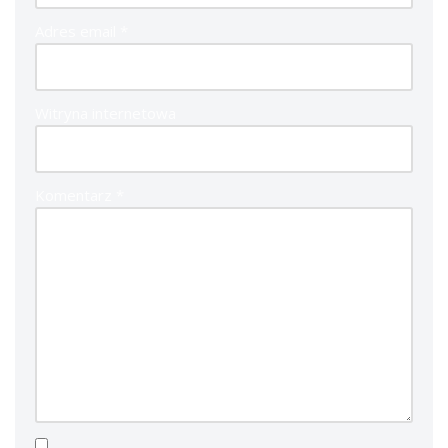
Adres email
*
Witryna internetowa
Komentarz
*