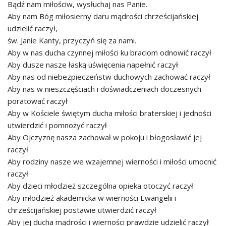
Bądź nam miłościw, wysłuchaj nas Panie.
Aby nam Bóg miłosierny daru mądrości chrześcijańskiej
udzielić raczył,
św. Janie Kanty, przyczyń się za nami.
Aby w nas ducha czynnej miłości ku braciom odnowić raczył
Aby dusze nasze łaską uświęcenia napełnić raczył
Aby nas od niebezpieczeństw duchowych zachować raczył
Aby nas w nieszczęściach i doświadczeniach doczesnych
poratować raczył
Aby w Kościele świętym ducha miłości braterskiej i jedności
utwierdzić i pomnożyć raczył
Aby Ojczyznę nasza zachował w pokoju i błogosławić jej
raczył
Aby rodziny nasze we wzajemnej wierności i miłości umocnić
raczył
Aby dzieci młodzież szczególna opieka otoczyć raczył
Aby młodzież akademicka w wierności Ewangelii i
chrześcijańskiej postawie utwierdzić raczył
Aby jej ducha mądrości i wierności prawdzie udzielić raczył