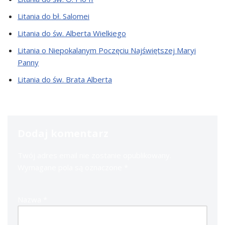
Litania do bł. Salomei
Litania do św. Alberta Wielkiego
Litania o Niepokalanym Poczęciu Najświętszej Maryi
Panny
Litania do św. Brata Alberta
Dodaj komentarz
Twój adres email nie zostanie opublikowany.
Wymagane pola są oznaczone
*
Nazwa
*