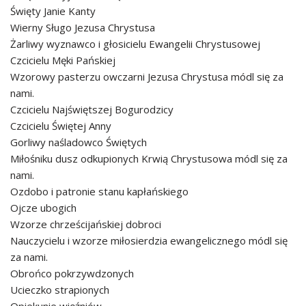
Święty Janie Kanty
Wierny Sługo Jezusa Chrystusa
Żarliwy wyznawco i głosicielu Ewangelii Chrystusowej
Czcicielu Męki Pańskiej
Wzorowy pasterzu owczarni Jezusa Chrystusa módl się za
nami.
Czcicielu Najświętszej Bogurodzicy
Czcicielu Świętej Anny
Gorliwy naśladowco Świętych
Miłośniku dusz odkupionych Krwią Chrystusowa módl się za
nami.
Ozdobo i patronie stanu kapłańskiego
Ojcze ubogich
Wzorze chrześcijańskiej dobroci
Nauczycielu i wzorze miłosierdzia ewangelicznego módl się
za nami.
Obrońco pokrzywdzonych
Ucieczko strapionych