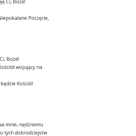
ję Ci, Boże!
 Niepokalane Poczęcie,
Ci, Boże!
Kościół wojujący na
 będzie Kościół
stwa mnie, nędznemu
go tych dobrodziejstw