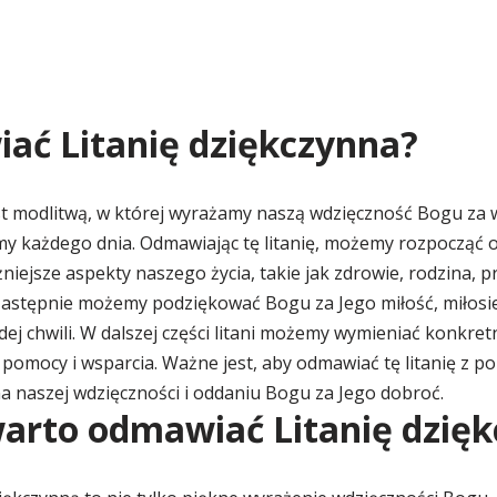
ać Litanię dziękczynna?
st modlitwą, w której wyrażamy naszą wdzięczność Bogu za w
emy każdego dnia. Odmawiając tę litanię, możemy rozpocząć 
iejsze aspekty naszego życia, takie jak zdrowie, rodzina, pr
Następnie możemy podziękować Bogu za Jego miłość, miłosier
j chwili. W dalszej części litani możemy wymieniać konkretn
pomocy i wsparcia. Ważne jest, aby odmawiać tę litanię z p
na naszej wdzięczności i oddaniu Bogu za Jego dobroć.
arto odmawiać Litanię dzię