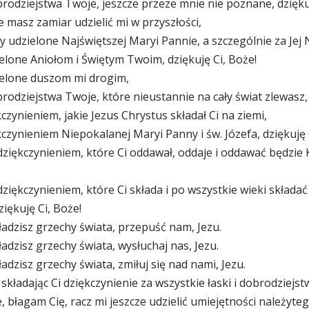
obrodziejstwa Twoje, jeszcze przeze mnie nie poznane, dzięku
ie masz zamiar udzielić mi w przyszłości,
ary udzielone Najświętszej Maryi Pannie, a szczególnie za Jej
ielone Aniołom i Świętym Twoim, dziękuję Ci, Boże!
zielone duszom mi drogim,
obrodziejstwa Twoje, które nieustannie na cały świat zlewasz,
czynieniem, jakie Jezus Chrystus składał Ci na ziemi,
czynieniem Niepokalanej Maryi Panny i św. Józefa, dziękuję 
ziękczynieniem, które Ci oddawał, oddaje i oddawać będzie 
ziękczynieniem, które Ci składa i po wszystkie wieki składać
ziękuję Ci, Boże!
adzisz grzechy świata, przepuść nam, Jezu.
adzisz grzechy świata, wysłuchaj nas, Jezu.
dzisz grzechy świata, zmiłuj się nad nami, Jezu.
składając Ci dziękczynienie za wszystkie łaski i dobrodziej
 błagam Cię, racz mi jeszcze udzielić umiejętności należyte