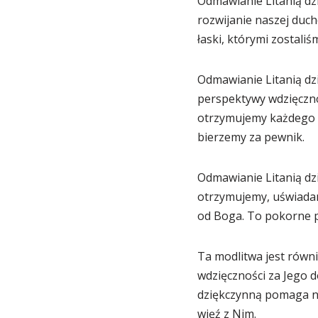
Odmawianie Litanią dz
rozwijanie naszej duch
łaski, którymi zostali
Odmawianie Litanią dz
perspektywy wdzięczno
otrzymujemy każdego d
bierzemy za pewnik.
Odmawianie Litanią dz
otrzymujemy, uświadam
od Boga. To pokorne pr
Ta modlitwa jest równi
wdzięczności za Jego 
dziękczynną pomaga na
więź z Nim.