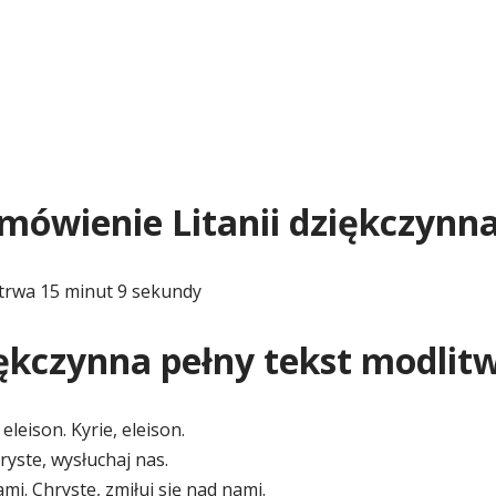
dmówienie Litanii dziękczynn
trwa 15 minut 9 sekundy
iękczynna pełny tekst modlit
 eleison. Kyrie, eleison.
ryste, wysłuchaj nas.
ami. Chryste, zmiłuj się nad nami.