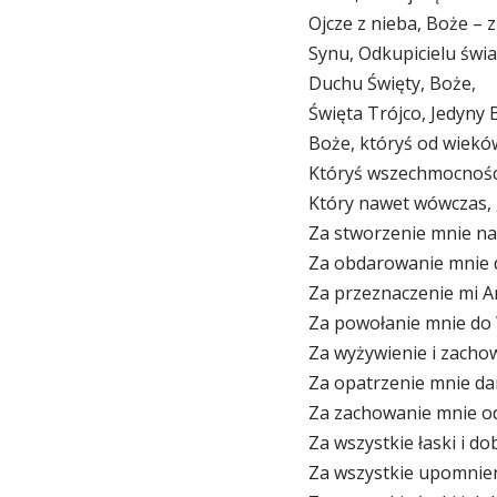
Ojcze z nieba, Boże – z
Synu, Odkupicielu świa
Duchu Święty, Boże,
Święta Trójco, Jedyny B
Boże, któryś od wiekó
Któryś wszechmocności,
Który nawet wówczas, 
Za stworzenie mnie na
Za obdarowanie mnie du
Za przeznaczenie mi An
Za powołanie mnie do W
Za wyżywienie i zachow
Za opatrzenie mnie da
Za zachowanie mnie od 
Za wszystkie łaski i d
Za wszystkie upomnien