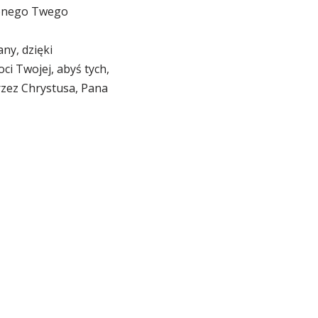
czonego Twego
ny, dzięki
i Twojej, abyś tych,
rzez Chrystusa, Pana