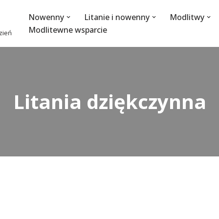
Nowenny
Litanie i nowenny
Modlitwy
Modlitewne wsparcie
dzień
Litania dziękczynna