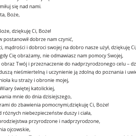
miłuj się nad nami.
ta, Boże,
oże, dziękuję Ci, Boże!
w postanowił dobrze nam czynić,
 mądrości i dobroci swojej na dobro nasze użył, dziękuję Ci
gdy Cię obrażamy, nie odmawiasz nam pomocy Swojej,
 obraz Twój i przeznaczenie do nadprzyrodzonego celu – dzi
szą nieśmiertelną i uczynienie ją zdolną do poznania i uwie
ioła ku straży i obronie mojej,
iary świętej katolickiej,
ania mnie do dnia dzisiejszego,
rami do zbawienia pomocnymi,dziękuję Ci, Boże!
różnych niebezpieczeństw duszy i ciała,
obrodziejstwa przyrodzone i nadprzyrodzone,
ia ojcowskie,