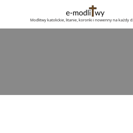
Przejdź
Modlitwy katolickie, litanie, koronki i nowenny na każdy 
do
treści