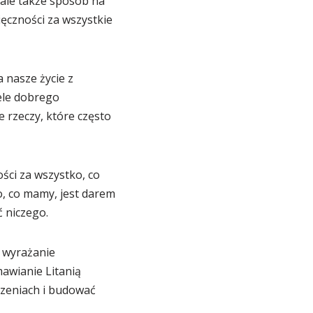
 ale także sposób na
ięczności za wszystkie
 nasze życie z
ele dobrego
rzeczy, które często
ści za wszystko, co
o, co mamy, jest darem
 niczego.
z wyrażanie
awianie Litanią
zeniach i budować