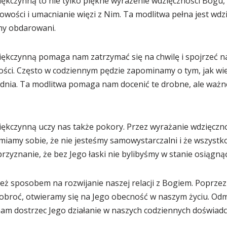
iękczynną to nie tylko piękne wyrażenie wdzięczności Bogu,
owości i umacnianie więzi z Nim. Ta modlitwa pełna jest wdz
śmy obdarowani.
iękczynną pomaga nam zatrzymać się na chwilę i spojrzeć na
ści. Często w codziennym pędzie zapominamy o tym, jak wi
nia. Ta modlitwa pomaga nam docenić te drobne, ale ważne 
iękczynną uczy nas także pokory. Przez wyrażanie wdzięczno
iamy sobie, że nie jesteśmy samowystarczalni i że wszystk
zyznanie, że bez Jego łaski nie bylibyśmy w stanie osiągnąć
eż sposobem na rozwijanie naszej relacji z Bogiem. Poprze
dobroć, otwieramy się na Jego obecność w naszym życiu. Odm
m dostrzec Jego działanie w naszych codziennych doświadc