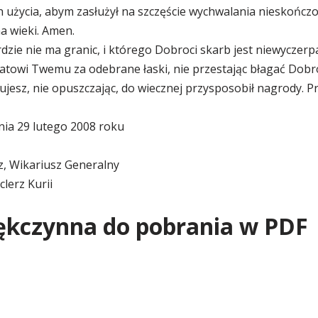
h użycia, abym zasłużył na szczęście wychwalania nieskoń
na wieki. Amen.
dzie nie ma granic, i którego Dobroci skarb jest niewyczerpa
towi Twemu za odebrane łaski, nie przestając błagać Dobroc
jesz, nie opuszczając, do wiecznej przysposobił nagrody. P
nia 29 lutego 2008 roku
z, Wikariusz Generalny
lerz Kurii
iękczynna do pobrania w PDF