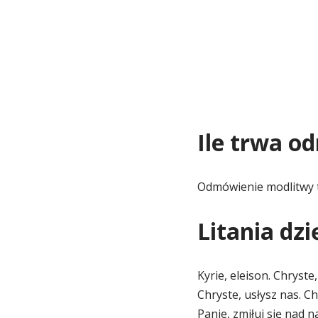
Ile trwa o
Odmówienie modlitwy 
Litania dz
Kyrie, eleison. Chryste,
Chryste, usłysz nas. Ch
Panie, zmiłuj się nad n