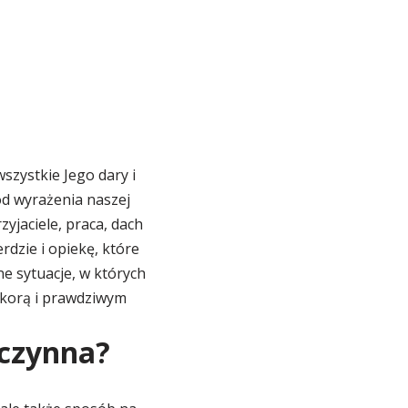
szystkie Jego dary i
od wyrażenia naszej
zyjaciele, praca, dach
dzie i opiekę, które
e sytuacje, w których
okorą i prawdziwym
kczynna?