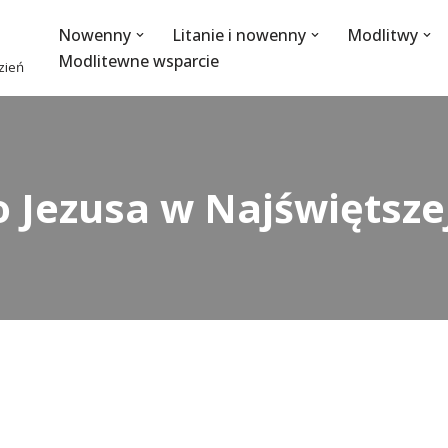
Nowenny
Litanie i nowenny
Modlitwy
Modlitewne wsparcie
dzień
Jezusa w Najświętszej