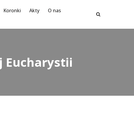
Koronki
Akty
O nas
 Eucharystii