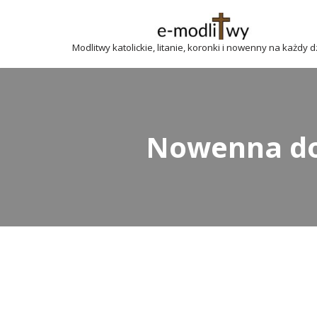
Przejdź
Modlitwy katolickie, litanie, koronki i nowenny na każdy 
do
treści
Nowenna do 