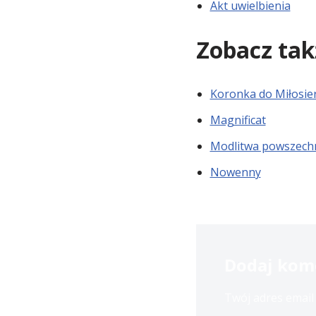
Akt uwielbienia
Zobacz tak
Koronka do Miłosie
Magnificat
Modlitwa powszech
Nowenny
Dodaj kom
Twój adres email