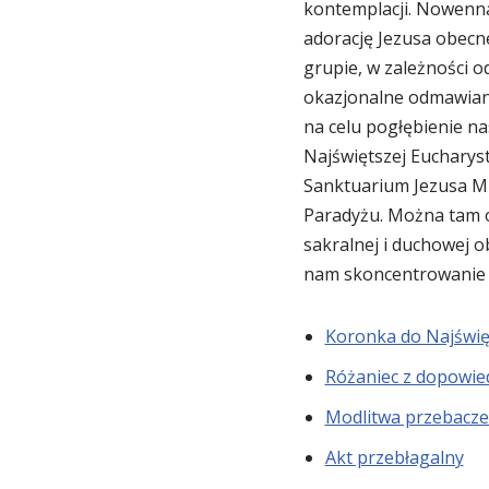
kontemplacji. Nowenna 
adorację Jezusa obecn
grupie, w zależności od
okazjonalne odmawianie
na celu pogłębienie nas
Najświętszej Eucharyst
Sanktuarium Jezusa Mi
Paradyżu. Można tam o
sakralnej i duchowej o
nam skoncentrowanie s
Koronka do Najświę
Różaniec z dopowie
Modlitwa przebacze
Akt przebłagalny