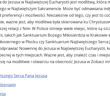
do Jezusa w Najświętszej Eucharystii jest modlitwą, która m
ego w Najświętszym Sakramencie. Może być odmawiana indy
 preferencji i możliwości. Niezależnie od tego, czy jest to c
, ważne jest, aby modlitwa była skierowana ku Chrystusowi 
zej relacji z Nim. W Polsce istnieje wiele miejsc, które są sz
ii, takich jak Sanktuarium Bożego Miłosierdzia w Krakowie-
łosiernego w Płocku czy Sanktuarium Najświętszego Serca
dprawiać Nowennę do Jezusa w Najświętszej Eucharystii, ko
becnej w tych miejscach. Ważne jest, aby znaleźć czas i miejs
ię na modlitwie i otwarciu na obecność Jezusa w Zobacz in
tszego Serca Pana Jezusa
dzeniami
nia