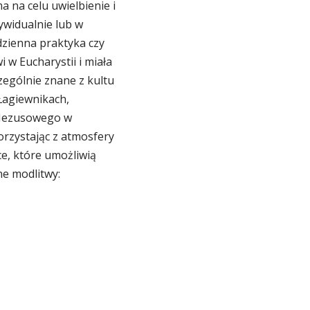
a na celu uwielbienie i
widualnie lub w
odzienna praktyka czy
w Eucharystii i miała
czególnie znane z kultu
Łagiewnikach,
 Jezusowego w
rzystając z atmosfery
ce, które umożliwią
ne modlitwy: