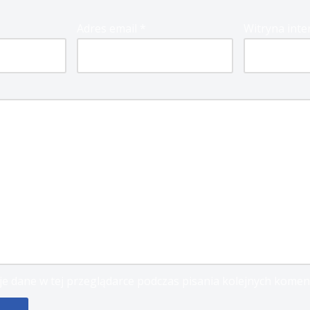
Adres email
*
Witryna int
e dane w tej przeglądarce podczas pisania kolejnych komen