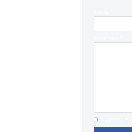
Nazwa
*
Komentarz
*
Zapamiętaj moj