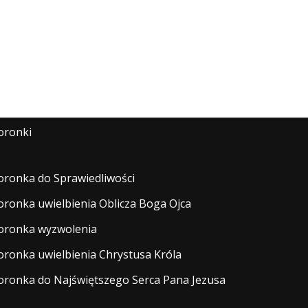
oronki
oronka do Sprawiedliwości
oronka uwielbienia Oblicza Boga Ojca
oronka wyzwolenia
oronka uwielbienia Chrystusa Króla
oronka do Najświętszego Serca Pana Jezusa