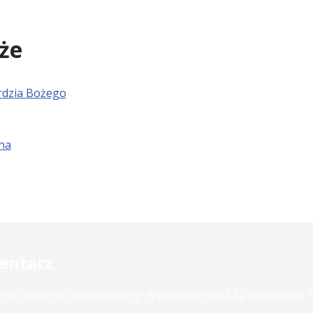
że
rdzia Bożego
na
entarz
 nie zostanie opublikowany.
Wymagane pola są oznaczone