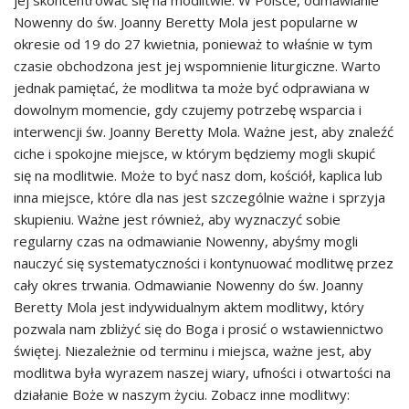
jej skoncentrować się na modlitwie. W Polsce, odmawianie
Nowenny do św. Joanny Beretty Mola jest popularne w
okresie od 19 do 27 kwietnia, ponieważ to właśnie w tym
czasie obchodzona jest jej wspomnienie liturgiczne. Warto
jednak pamiętać, że modlitwa ta może być odprawiana w
dowolnym momencie, gdy czujemy potrzebę wsparcia i
interwencji św. Joanny Beretty Mola. Ważne jest, aby znaleźć
ciche i spokojne miejsce, w którym będziemy mogli skupić
się na modlitwie. Może to być nasz dom, kościół, kaplica lub
inna miejsce, które dla nas jest szczególnie ważne i sprzyja
skupieniu. Ważne jest również, aby wyznaczyć sobie
regularny czas na odmawianie Nowenny, abyśmy mogli
nauczyć się systematyczności i kontynuować modlitwę przez
cały okres trwania. Odmawianie Nowenny do św. Joanny
Beretty Mola jest indywidualnym aktem modlitwy, który
pozwala nam zbliżyć się do Boga i prosić o wstawiennictwo
świętej. Niezależnie od terminu i miejsca, ważne jest, aby
modlitwa była wyrazem naszej wiary, ufności i otwartości na
działanie Boże w naszym życiu. Zobacz inne modlitwy: