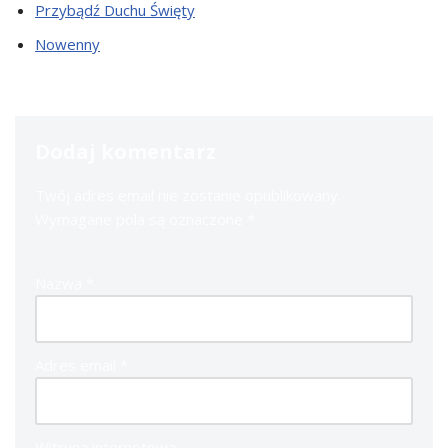
Przybądź Duchu Święty
Nowenny
Dodaj komentarz
Twój adres email nie zostanie opublikowany.
Wymagane pola są oznaczone
*
Nazwa
*
Adres email
*
Witryna internetowa