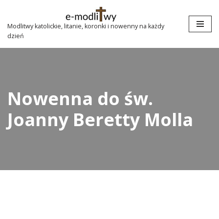
Przejdź
Modlitwy katolickie, litanie, koronki i nowenny na każdy
dzień
do
treści
Nowenna do św.
Joanny Beretty Molla