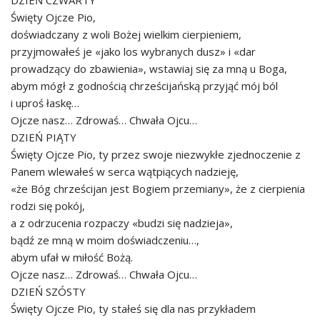
DZIEŃ CZWARTY
Święty Ojcze Pio,
doświadczany z woli Bożej wielkim cierpieniem,
przyjmowałeś je «jako los wybranych dusz» i «dar
prowadzący do zbawienia», wstawiaj się za mną u Boga,
abym mógł z godnością chrześcijańską przyjąć mój ból
i uproś łaskę…
Ojcze nasz… Zdrowaś… Chwała Ojcu…
DZIEŃ PIĄTY
Święty Ojcze Pio, ty przez swoje niezwykłe zjednoczenie z
Panem wlewałeś w serca wątpiących nadzieję,
«że Bóg chrześcijan jest Bogiem przemiany», że z cierpienia
rodzi się pokój,
a z odrzucenia rozpaczy «budzi się nadzieja»,
bądź ze mną w moim doświadczeniu…,
abym ufał w miłość Bożą.
Ojcze nasz… Zdrowaś… Chwała Ojcu…
DZIEŃ SZÓSTY
Święty Ojcze Pio, ty stałeś się dla nas przykładem