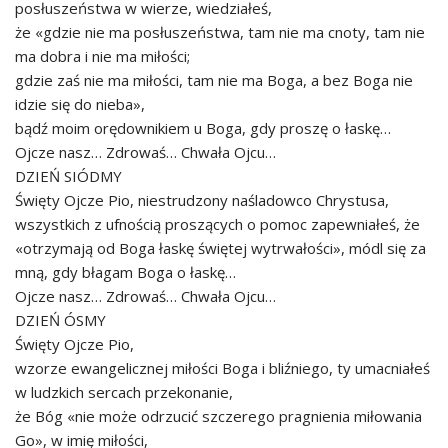
posłuszeństwa w wierze, wiedziałeś,
że «gdzie nie ma posłuszeństwa, tam nie ma cnoty, tam nie
ma dobra i nie ma miłości;
gdzie zaś nie ma miłości, tam nie ma Boga, a bez Boga nie
idzie się do nieba»,
bądź moim orędownikiem u Boga, gdy proszę o łaskę…
Ojcze nasz… Zdrowaś… Chwała Ojcu…
DZIEŃ SIÓDMY
Święty Ojcze Pio, niestrudzony naśladowco Chrystusa,
wszystkich z ufnością proszących o pomoc zapewniałeś, że
«otrzymają od Boga łaskę świętej wytrwałości», módl się za
mną, gdy błagam Boga o łaskę…
Ojcze nasz… Zdrowaś… Chwała Ojcu…
DZIEŃ ÓSMY
Święty Ojcze Pio,
wzorze ewangelicznej miłości Boga i bliźniego, ty umacniałeś
w ludzkich sercach przekonanie,
że Bóg «nie może odrzucić szczerego pragnienia miłowania
Go», w imię miłości,