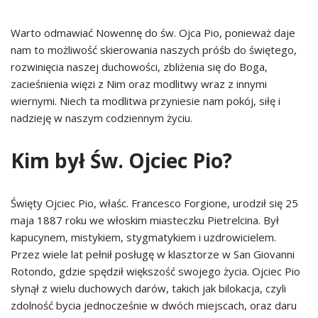
Warto odmawiać Nowennę do św. Ojca Pio, ponieważ daje
nam to możliwość skierowania naszych próśb do świętego,
rozwinięcia naszej duchowości, zbliżenia się do Boga,
zacieśnienia więzi z Nim oraz modlitwy wraz z innymi
wiernymi. Niech ta modlitwa przyniesie nam pokój, siłę i
nadzieję w naszym codziennym życiu.
Kim był Św. Ojciec Pio?
Święty Ojciec Pio, właśc. Francesco Forgione, urodził się 25
maja 1887 roku we włoskim miasteczku Pietrelcina. Był
kapucynem, mistykiem, stygmatykiem i uzdrowicielem.
Przez wiele lat pełnił posługę w klasztorze w San Giovanni
Rotondo, gdzie spędził większość swojego życia. Ojciec Pio
słynął z wielu duchowych darów, takich jak bilokacja, czyli
zdolność bycia jednocześnie w dwóch miejscach, oraz daru