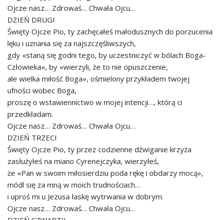
Ojcze nasz… Zdrowaś… Chwała Ojcu…
DZIEŃ DRUGI
Święty Ojcze Pio, ty zachęcałeś małodusznych do porzucenia
lęku i uznania się za najszczęśliwszych,
gdy «staną się godni tego, by uczestniczyć w bólach Boga-
Człowieka«, by «wierzyli, że to nie opuszczenie,
ale wielka miłość Boga», ośmielony przykładem twojej
ufności wobec Boga,
proszę o wstawiennictwo w mojej intencji…, którą ci
przedkładam.
Ojcze nasz… Zdrowaś… Chwała Ojcu…
DZIEŃ TRZECI
Święty Ojcze Pio, ty przez codzienne dźwiganie krzyża
zasłużyłeś na miano Cyrenejczyka, wierzyłeś,
że «Pan w swoim miłosierdziu poda rękę i obdarzy mocą»,
módl się za mną w moich trudnościach…
i uproś mi u Jezusa łaskę wytrwania w dobrym.
Ojcze nasz… Zdrowaś… Chwała Ojcu…