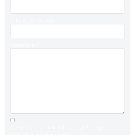
Witryna internetowa
Komentarz
*
Zapamiętaj moje dane w tej przeglądarce podczas
pisania kolejnych komentarzy.