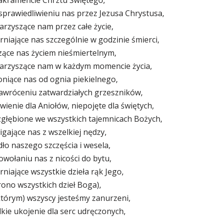
sprawiedliwieniu nas przez Jezusa Chrystusa,
arzyszące nam przez całe życie,
rniające nas szczególnie w godzinie śmierci,
zące nas życiem nieśmiertelnym,
warzyszące nam w każdym momencie życia,
oniące nas od ognia piekielnego,
nawróceniu zatwardziałych grzeszników,
wienie dla Aniołów, niepojęte dla świętych,
zgłębione we wszystkich tajemnicach Bożych,
igające nas z wszelkiej nędzy,
dło naszego szczęścia i wesela,
owołaniu nas z nicości do bytu,
rniające wszystkie dzieła rąk Jego,
rono wszystkich dzieł Boga),
którym) wszyscy jesteśmy zanurzeni,
dkie ukojenie dla serc udręczonych,