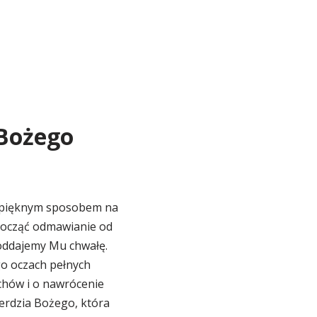
 Bożego
e pięknym sposobem na
zpocząć odmawianie od
 oddajemy Mu chwałę.
o oczach pełnych
chów i o nawrócenie
erdzia Bożego, która