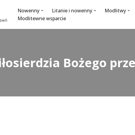
Nowenny
Litanie i nowenny
Modlitwy
Modlitewne wsparcie
dzień
łosierdzia Bożego prz