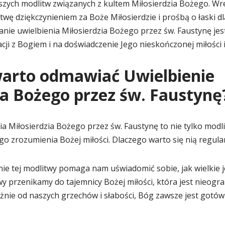
ejszych modlitw związanych z kultem Miłosierdzia Bożego. W
wę dziękczynieniem za Boże Miłosierdzie i prośbą o łaski dl
anie uwielbienia Miłosierdzia Bożego przez św. Faustynę je
cji z Bogiem i na doświadczenie Jego nieskończonej miłości i
warto odmawiać Uwielbienie
ia Bożego przez św. Faustynę
 Miłosierdzia Bożego przez św. Faustynę to nie tylko modli
go zrozumienia Bożej miłości. Dlaczego warto się nią regul
e tej modlitwy pomaga nam uświadomić sobie, jak wielkie je
wy przenikamy do tajemnicy Bożej miłości, która jest nieogr
nie od naszych grzechów i słabości, Bóg zawsze jest gotów 