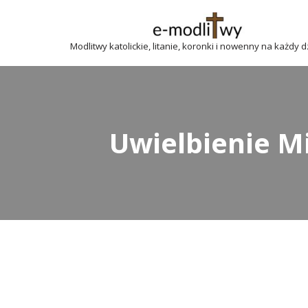
Przejdź
Modlitwy katolickie, litanie, koronki i nowenny na każdy 
do
treści
Uwielbienie Mi