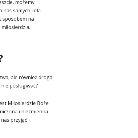
reszcie, możemy
a nas samych i dla
st sposobem na
 miłosierdzia.
?
twa, ale również droga
arnie posługiwać?
st Miłosierdzie Boże.
aniczona i niezmienna.
nas przyjąć i