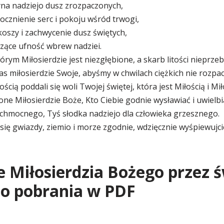
yna nadziejo dusz zrozpaczonych,
ocznienie serc i pokoju wśród trwogi,
koszy i zachwycenie dusz świętych,
dzące ufność wbrew nadziei.
órym Miłosierdzie jest niezgłębione, a skarb litości nieprzeb
s miłosierdzie Swoje, abyśmy w chwilach ciężkich nie rozpacz
ością poddali się woli Twojej świętej, która jest Miłością i 
ione Miłosierdzie Boże, Kto Ciebie godnie wysławiać i uwiel
hmocnego, Tyś słodka nadziejo dla człowieka grzesznego.
się gwiazdy, ziemio i morze zgodnie, wdzięcznie wyśpiewujci
e Miłosierdzia Bożego przez ś
o pobrania w PDF