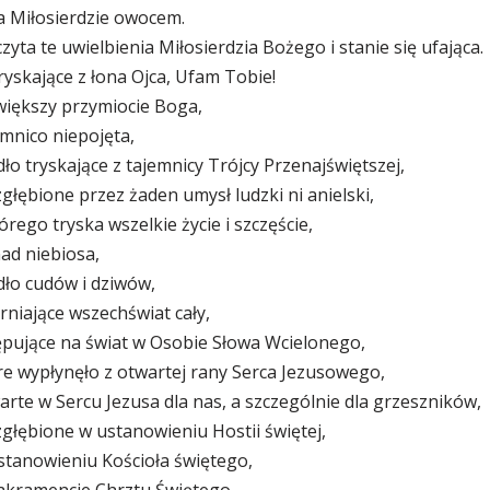
a Miłosierdzie owocem.
yta te uwielbienia Miłosierdzia Bożego i stanie się ufająca.
ryskające z łona Ojca, Ufam Tobie!
większy przymiocie Boga,
emnico niepojęta,
ło tryskające z tajemnicy Trójcy Przenajświętszej,
zgłębione przez żaden umysł ludzki ni anielski,
órego tryska wszelkie życie i szczęście,
ad niebiosa,
dło cudów i dziwów,
rniające wszechświat cały,
tępujące na świat w Osobie Słowa Wcielonego,
re wypłynęło z otwartej rany Serca Jezusowego,
arte w Sercu Jezusa dla nas, a szczególnie dla grzeszników,
zgłębione w ustanowieniu Hostii świętej,
stanowieniu Kościoła świętego,
Sakramencie Chrztu Świętego,