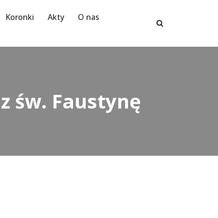
Koronki
Akty
O nas
ez św. Faustynę