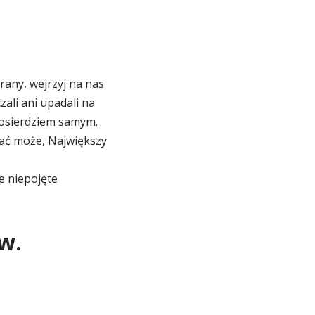
rany, wejrzyj na nas
ali ani upadali na
Miłosierdziem samym.
biać może, Największy
e niepojęte
w.