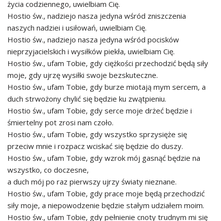
życia codziennego, uwielbiam Cię.
Hostio św., nadziejo nasza jedyna wśród zniszczenia
naszych nadziei i usiłowań, uwielbiam Cię.
Hostio św., nadziejo nasza jedyna wśród pocisków
nieprzyjacielskich i wysiłków piekła, uwielbiam Cię.
Hostio św., ufam Tobie, gdy ciężkości przechodzić będą siły
moje, gdy ujrzę wysiłki swoje bezskuteczne.
Hostio św., ufam Tobie, gdy burze miotają mym sercem, a
duch strwożony chylić się będzie ku zwątpieniu.
Hostio św., ufam Tobie, gdy serce moje drżeć będzie i
śmiertelny pot zrosi nam czoło.
Hostio św., ufam Tobie, gdy wszystko sprzysięże się
przeciw mnie i rozpacz wciskać się będzie do duszy.
Hostio św., ufam Tobie, gdy wzrok mój gasnąć będzie na
wszystko, co doczesne,
a duch mój po raz pierwszy ujrzy światy nieznane.
Hostio św., ufam Tobie, gdy prace moje będą przechodzić
siły moje, a niepowodzenie będzie stałym udziałem moim.
Hostio św., ufam Tobie, gdy pełnienie cnoty trudnym mi się