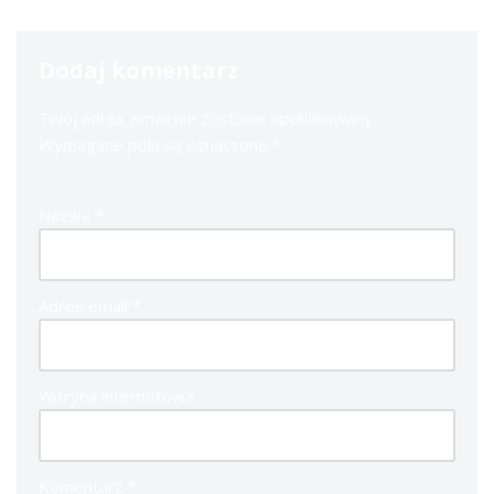
Dodaj komentarz
Twój adres email nie zostanie opublikowany.
Wymagane pola są oznaczone
*
Nazwa
*
Adres email
*
Witryna internetowa
Komentarz
*