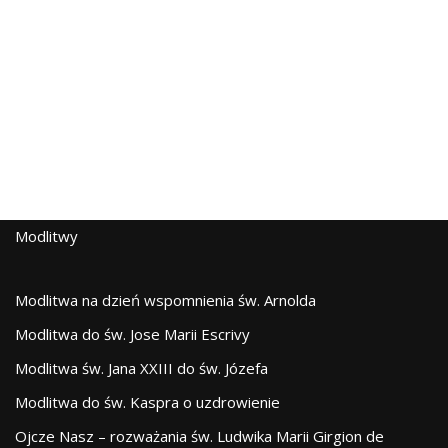
Modlitwy
Modlitwa na dzień wspomnienia św. Arnolda
Modlitwa do św. Jose Marii Escrivy
Modlitwa św. Jana XXIII do św. Józefa
Modlitwa do św. Kaspra o uzdrowienie
Ojcze Nasz – rozważania św. Ludwika Marii Girgion de