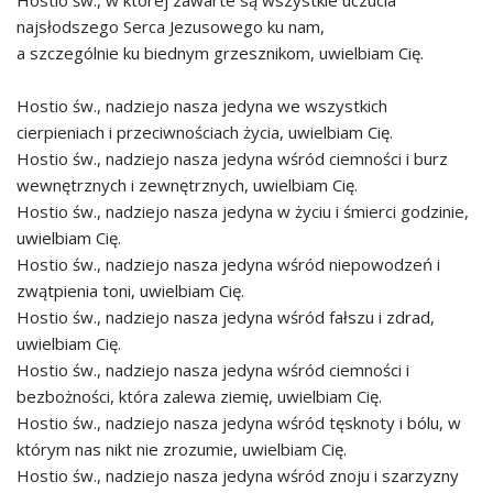
Hostio św., w której zawarte są wszystkie uczucia
najsłodszego Serca Jezusowego ku nam,
a szczególnie ku biednym grzesznikom, uwielbiam Cię.
Hostio św., nadziejo nasza jedyna we wszystkich
cierpieniach i przeciwnościach życia, uwielbiam Cię.
Hostio św., nadziejo nasza jedyna wśród ciemności i burz
wewnętrznych i zewnętrznych, uwielbiam Cię.
Hostio św., nadziejo nasza jedyna w życiu i śmierci godzinie,
uwielbiam Cię.
Hostio św., nadziejo nasza jedyna wśród niepowodzeń i
zwątpienia toni, uwielbiam Cię.
Hostio św., nadziejo nasza jedyna wśród fałszu i zdrad,
uwielbiam Cię.
Hostio św., nadziejo nasza jedyna wśród ciemności i
bezbożności, która zalewa ziemię, uwielbiam Cię.
Hostio św., nadziejo nasza jedyna wśród tęsknoty i bólu, w
którym nas nikt nie zrozumie, uwielbiam Cię.
Hostio św., nadziejo nasza jedyna wśród znoju i szarzyzny