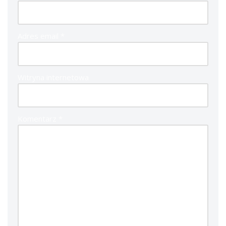
Adres email
*
Witryna internetowa
Komentarz
*