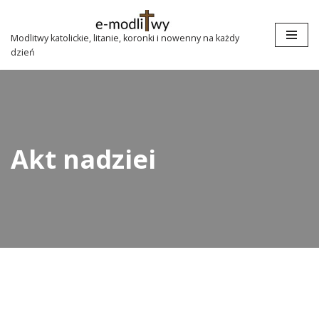
Przejdź
Modlitwy katolickie, litanie, koronki i nowenny na każdy
dzień
do
treści
Akt nadziei