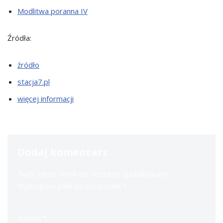
Modlitwa poranna IV
Źródła:
źródło
stacja7.pl
więcej informacji
Dodaj komentarz
Twój adres email nie zostanie opublikowany.
Wymagane pola są oznaczone
*
Nazwa
*