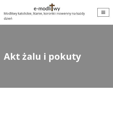
Przejdź
Modlitwy katolickie, litanie, koronki i nowenny na każdy
dzień
do
treści
Akt żalu i pokuty