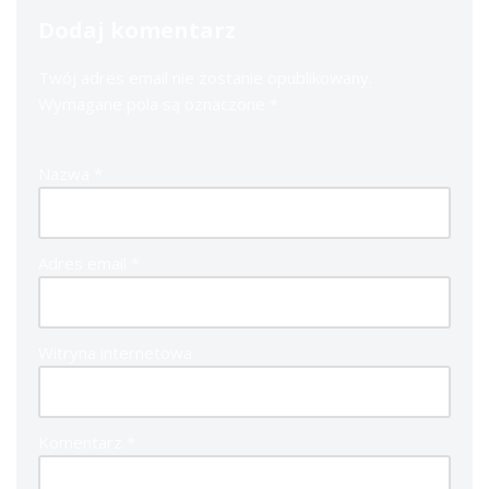
Dodaj komentarz
Twój adres email nie zostanie opublikowany.
Wymagane pola są oznaczone
*
Nazwa
*
Adres email
*
Witryna internetowa
Komentarz
*