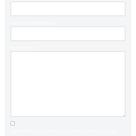
Witryna internetowa
Komentarz
*
Zapamiętaj moje dane w tej przeglądarce podczas