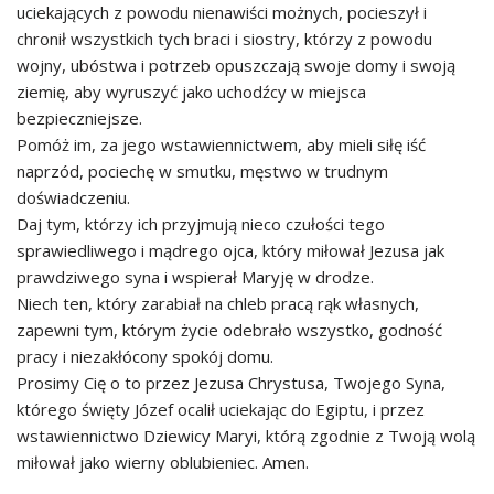
uciekających z powodu nienawiści możnych, pocieszył i
chronił wszystkich tych braci i siostry, którzy z powodu
wojny, ubóstwa i potrzeb opuszczają swoje domy i swoją
ziemię, aby wyruszyć jako uchodźcy w miejsca
bezpieczniejsze.
Pomóż im, za jego wstawiennictwem, aby mieli siłę iść
naprzód, pociechę w smutku, męstwo w trudnym
doświadczeniu.
Daj tym, którzy ich przyjmują nieco czułości tego
sprawiedliwego i mądrego ojca, który miłował Jezusa jak
prawdziwego syna i wspierał Maryję w drodze.
Niech ten, który zarabiał na chleb pracą rąk własnych,
zapewni tym, którym życie odebrało wszystko, godność
pracy i niezakłócony spokój domu.
Prosimy Cię o to przez Jezusa Chrystusa, Twojego Syna,
którego święty Józef ocalił uciekając do Egiptu, i przez
wstawiennictwo Dziewicy Maryi, którą zgodnie z Twoją wolą
miłował jako wierny oblubieniec. Amen.