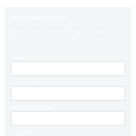
Dodaj komentarz
Twój adres email nie zostanie opublikowany.
Wymagane pola są oznaczone
*
Nazwa
*
Adres email
*
Witryna internetowa
Komentarz
*