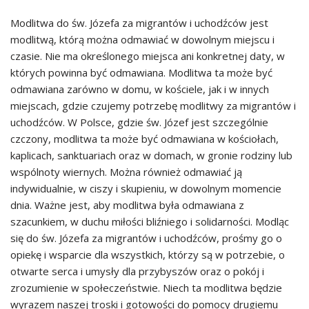
Modlitwa do św. Józefa za migrantów i uchodźców jest
modlitwą, którą można odmawiać w dowolnym miejscu i
czasie. Nie ma określonego miejsca ani konkretnej daty, w
których powinna być odmawiana. Modlitwa ta może być
odmawiana zarówno w domu, w kościele, jak i w innych
miejscach, gdzie czujemy potrzebę modlitwy za migrantów i
uchodźców. W Polsce, gdzie św. Józef jest szczególnie
czczony, modlitwa ta może być odmawiana w kościołach,
kaplicach, sanktuariach oraz w domach, w gronie rodziny lub
wspólnoty wiernych. Można również odmawiać ją
indywidualnie, w ciszy i skupieniu, w dowolnym momencie
dnia. Ważne jest, aby modlitwa była odmawiana z
szacunkiem, w duchu miłości bliźniego i solidarności. Modląc
się do św. Józefa za migrantów i uchodźców, prośmy go o
opiekę i wsparcie dla wszystkich, którzy są w potrzebie, o
otwarte serca i umysły dla przybyszów oraz o pokój i
zrozumienie w społeczeństwie. Niech ta modlitwa będzie
wyrazem naszej troski i gotowości do pomocy drugiemu