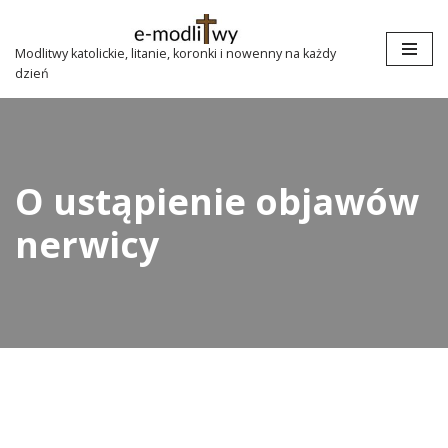
Przejdź
Modlitwy katolickie, litanie, koronki i nowenny na każdy
dzień
do
treści
O ustąpienie objawów
nerwicy