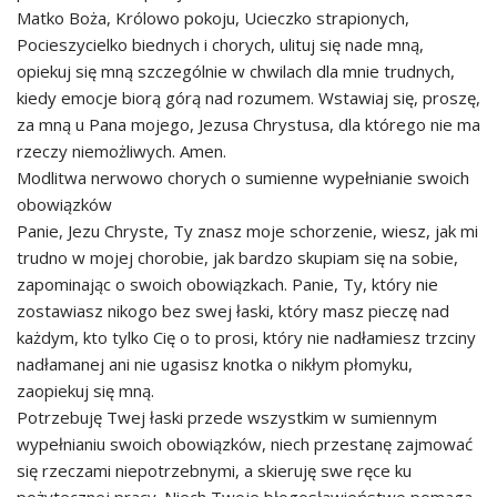
Matko Boża, Królowo pokoju, Ucieczko strapionych,
Pocieszycielko biednych i chorych, ulituj się nade mną,
opiekuj się mną szczególnie w chwilach dla mnie trudnych,
kiedy emocje biorą górą nad rozumem. Wstawiaj się, proszę,
za mną u Pana mojego, Jezusa Chrystusa, dla którego nie ma
rzeczy niemożliwych. Amen.
Modlitwa nerwowo chorych o sumienne wypełnianie swoich
obowiązków
Panie, Jezu Chryste, Ty znasz moje schorzenie, wiesz, jak mi
trudno w mojej chorobie, jak bardzo skupiam się na sobie,
zapominając o swoich obowiązkach. Panie, Ty, który nie
zostawiasz nikogo bez swej łaski, który masz pieczę nad
każdym, kto tylko Cię o to prosi, który nie nadłamiesz trzciny
nadłamanej ani nie ugasisz knotka o nikłym płomyku,
zaopiekuj się mną.
Potrzebuję Twej łaski przede wszystkim w sumiennym
wypełnianiu swoich obowiązków, niech przestanę zajmować
się rzeczami niepotrzebnymi, a skieruję swe ręce ku