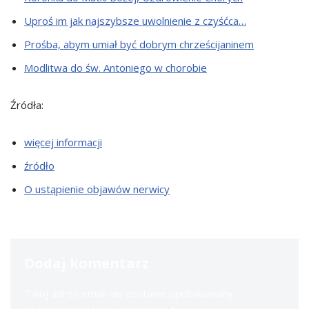
Uproś im jak najszybsze uwolnienie z czyśćca…
Prośba, abym umiał być dobrym chrześcijaninem
Modlitwa do św. Antoniego w chorobie
Źródła:
więcej informacji
źródło
O ustąpienie objawów nerwicy
Dodaj komentarz
Twój adres email nie zostanie opublikowany.