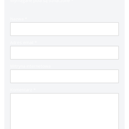
Wymagane pola są oznaczone
*
Nazwa
*
Adres email
*
Witryna internetowa
Komentarz
*