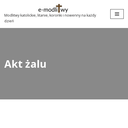
Przejdź
Modlitwy katolickie, litanie, koronki i nowenny na każdy
dzień
do
treści
Akt żalu