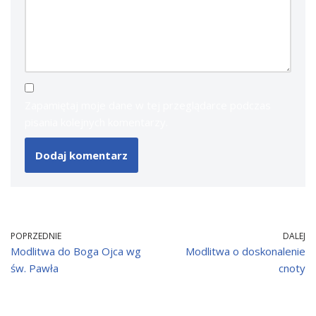
Zapamiętaj moje dane w tej przeglądarce podczas
pisania kolejnych komentarzy.
POPRZEDNIE
DALEJ
Modlitwa do Boga Ojca wg
Modlitwa o doskonalenie
św. Pawła
cnoty