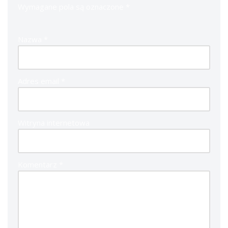
Wymagane pola są oznaczone
*
Nazwa
*
Adres email
*
Witryna internetowa
Komentarz
*